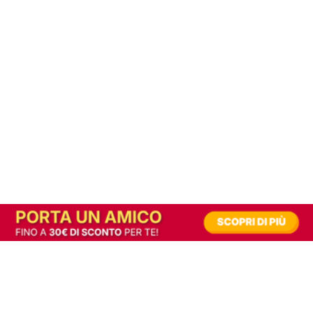
In alternativa, prova la versione digitale!
|
Abbonati
Contribuisci a mantenere questo sito gratuito
Riusciamo a fornire informazione gratuita grazie alla pubblicità erogata dai nostri
partner.
Accettando i consensi richiesti permetti ai nostri partner di creare un'esperienza