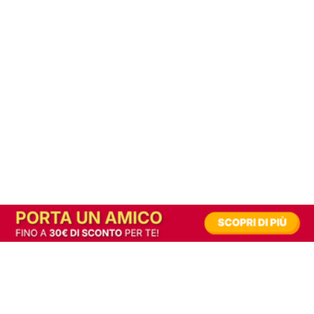
In alternativa, prova la versione digitale!
|
Abbonati
Contribuisci a mantenere questo sito gratuito
Riusciamo a fornire informazione gratuita grazie alla pubblicità erogata dai nostri
partner.
Accettando i consensi richiesti permetti ai nostri partner di creare un'esperienza