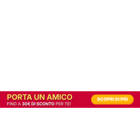
In alternativa, prova la versione digitale!
|
Abbonati
Contribuisci a mantenere questo sito gratuito
Riusciamo a fornire informazione gratuita grazie alla pubblicità erogata dai nostri
partner.
Accettando i consensi richiesti permetti ai nostri partner di creare un'esperienza