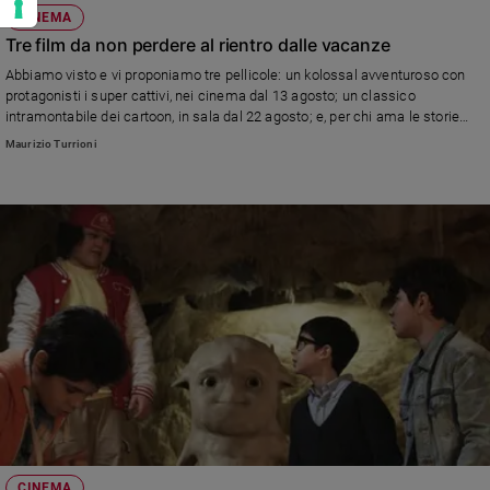
CINEMA
Tre film da non perdere al rientro dalle vacanze
Abbiamo visto e vi proponiamo tre pellicole: un kolossal avventuroso con
protagonisti i super cattivi, nei cinema dal 13 agosto; un classico
intramontabile dei cartoon, in sala dal 22 agosto; e, per chi ama le storie
impegnate, un film che parla della necessità di recuperare un senso
Maurizio Turrioni
morale, partendo da noi stessi e dai nostri figli, che spesso soffochiamo e
sottostimiamo. Dal 30 agosto.
CINEMA