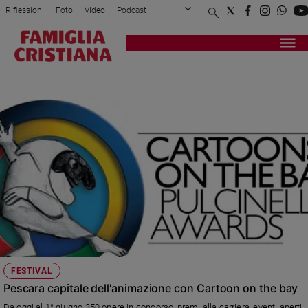
Riflessioni
Foto
Video
Podcast
Privacy Policy
Chi siamo
Contatti
Pubblicità
Attualità
Registrati
Redazione
Italia
ANIMAZIONE
Cronaca
Politica
Mondo
Economia
Legalità
e
giustizia
Sport
Interviste
Papa
FESTIVAL
Papa
Pescara capitale dell'animazione con Cartoon on the bay
Da oggi al 1° giugno 350 opere in concorso, premi alla carriera, eventi aperti