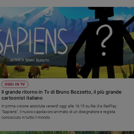
e
giovani
Adolescenza
Bioetica
Vai
Riflessioni
OGGI IN TV
Foto
Il grande ritorno in Tv di Bruno Bozzetto, il più grande
cartoonist italiano
Video
In prima visione assoluta venerdì oggi alle 16.15 su Rai 3 e RaiPlay
"Sapiens", il nuovo capolavoro animato di un disegnatore e regista
Podcast
conosciuto in tutto il mondo
Privacy