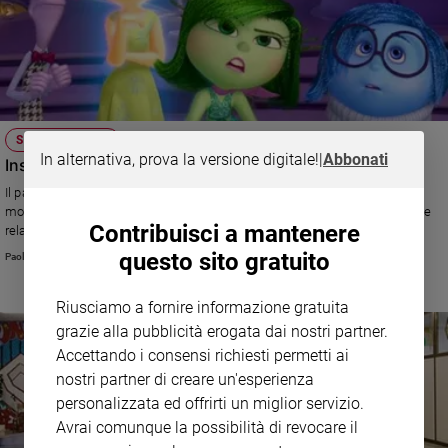
STASERA IN TV
In alternativa, prova la versione digitale!
|
Abbonati
Inside Out: non c’è Gioia senza Tristezza
Il parere di Luigi Zoja. Lo psicoanalista ha visto per noi “Inside out”: «Sa
mostrare la parte invisibile della psiche umana, ma trascura il valore delle
Contribuisci a mantenere
relazioni»
questo sito gratuito
Paolo Perazzolo
Riusciamo a fornire informazione gratuita
grazie alla pubblicità erogata dai nostri partner.
Accettando i consensi richiesti permetti ai
nostri partner di creare un'esperienza
personalizzata ed offrirti un miglior servizio.
Avrai comunque la possibilità di revocare il