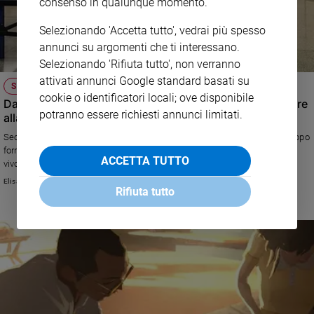
consenso in qualunque momento.
Selezionando 'Accetta tutto', vedrai più spesso
annunci su argomenti che ti interessano.
Selezionando 'Rifiuta tutto', non verranno
attivati annunci Google standard basati su
SINODO DEI GIOVANI
cookie o identificatori locali; ove disponibile
Davide Della Giovanna: «Mi piace la Chiesa che sa parlare
potranno essere richiesti annunci limitati.
alla vita»
Secondo il 19enne animatore di un oratorio milanese, le Messe sono troppo
formali e servirebbe più confronto sulla parola di Dio e su come i giovani
ACCETTA TUTTO
vivono l’affettività
Elisa Murgese
Rifiuta tutto