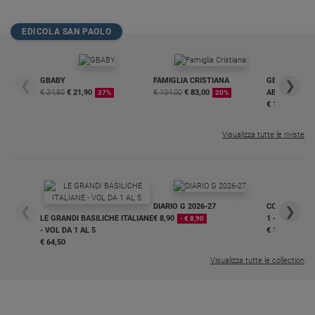
EDICOLA SAN PAOLO
GBABY
FAMIGLIA CRISTIANA
GBABY DIGITA
❮
❯
€ 34,80
€ 21,90
€ 104,00
€ 83,00
ABBONAMEN
37%
20%
€ 16,99
Visualizza tutte le riviste
DIARIO G 2026-27
COLLANA ARS
❮
❯
LE GRANDI BASILICHE ITALIANE
€ 8,90
1 - 2
- € 8,90
- VOL DA 1 AL 5
€ 18,50
€ 64,50
Visualizza tutte le collection