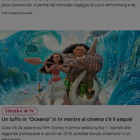
Ambiente
poco conosciute. A partire dal mancato ingaggio di Louis Armostrong e da
e
quel gioco di parole tra cat e jazz. Un film che è una delizia per tutti gli
Fulvia Degl'Innocenti
amanti dei gatti, non certo solo per i bambini
Creato
Volontariato
Diritti
Aziende
di
valore
Caso
della
settimana
Migranti
Diversità
e
inclusione
STASERA IN TV
Costume
Un tuffo in "Oceania" in tv mentre al cinema c'è il sequel
Cultura
Cosa c'è da sapere sul film Disney in prima serata su Rai 1. Ispirato alle
e
leggende polinesiane e uscito nel 2016, avrebbe dovuto chiamarsi in un
spettacoli
altro modo