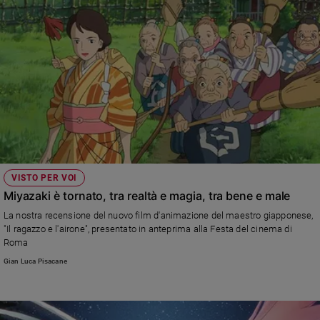
Policy
Chi
siamo
Contatti
Pubblicità
VISTO PER VOI
Registrati
Miyazaki è tornato, tra realtà e magia, tra bene e male
La nostra recensione del nuovo film d'animazione del maestro giapponese,
Redazione
"Il ragazzo e l'airone", presentato in anteprima alla Festa del cinema di
Roma
Social
Gian Luca Pisacane