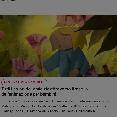
Sanremo
2026
Cinema,
Tv
e
streaming
Libri
Musica
Arte
Famiglia
ed
educazione
FESTIVAL PER FAMIGLIE
Genitori
Tutti i colori dell'amicizia attraverso il meglio
e
dell'animazione per bambini
figli
Domenica 24 novembre, nell' auditorium del Centro Internazionale Loris
Nonni
Malaguzzi di Reggio Emilia, dalle ore 10 alle ore 18.30 è in programma
Coppia
"Family Shorts", la sezione del Reggio Film Festival dedicata ai
cortometraggi d’animazione per bambini e famiglie
Scuola