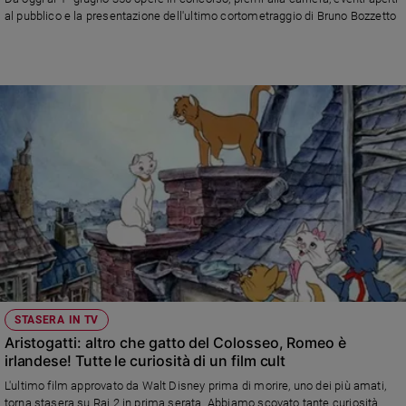
Chiesa
al pubblico e la presentazione dell'ultimo cortometraggio di Bruno Bozzetto
Chiesa
Fede
e
spiritualità
Santi
Devozione
e
fede
Parola
del
giorno
Santo
del
giorno
STASERA IN TV
Aristogatti: altro che gatto del Colosseo, Romeo è
Società
irlandese! Tutte le curiosità di un film cult
e
L'ultimo film approvato da Walt Disney prima di morire, uno dei più amati,
valori
torna stasera su Rai 2 in prima serata. Abbiamo scovato tante curiosità