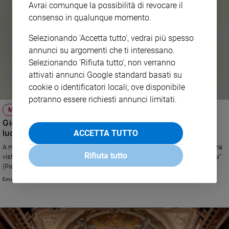
Avrai comunque la possibilità di revocare il
consenso in qualunque momento.
Selezionando 'Accetta tutto', vedrai più spesso
annunci su argomenti che ti interessano.
Selezionando 'Rifiuta tutto', non verranno
attivati annunci Google standard basati su
cookie o identificatori locali; ove disponibile
potranno essere richiesti annunci limitati.
MEDICO IN PRIMA LINEA
Giovanni Albano: «Nel tunnel del Covid ho creduto alla
luce»
ACCETTA TUTTO
A marzo 2020, da primario di terapia intensiva al Gavazzeni di Bergamo, ha
Rifiuta tutto
visto arrivare lo tsunami del Covid. Ora, in un libro intitolato "I giorni più bui"
(Piemme), racconta come ha conservato la speranza (foto di Giovanni
Panizza)
Emanuela Citterio