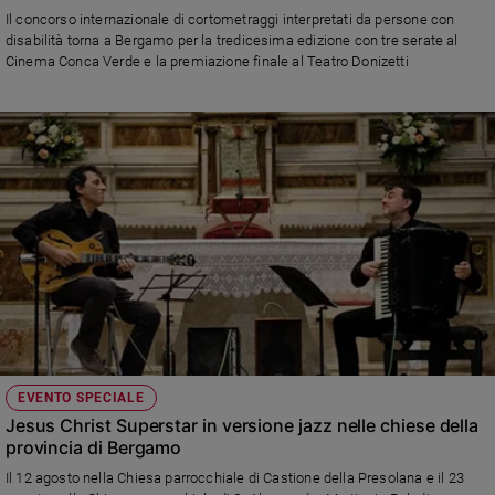
Il concorso internazionale di cortometraggi interpretati da persone con
e
disabilità torna a Bergamo per la tredicesima edizione con tre serate al
giovani
Cinema Conca Verde e la premiazione finale al Teatro Donizetti
Adolescenza
Bioetica
Vai
Riflessioni
Foto
Video
EVENTO SPECIALE
Jesus Christ Superstar in versione jazz nelle chiese della
Podcast
provincia di Bergamo
Il 12 agosto nella Chiesa parrocchiale di Castione della Presolana e il 23
Privacy