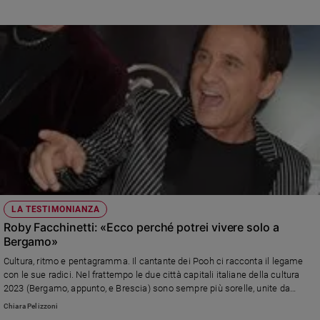
LA TESTIMONIANZA
Roby Facchinetti: «Ecco perché potrei vivere solo a
Bergamo»
Cultura, ritmo e pentagramma. Il cantante dei Pooh ci racconta il legame
con le sue radici. Nel frattempo le due città capitali italiane della cultura
2023 (Bergamo, appunto, e Brescia) sono sempre più sorelle, unite da
"Thegate2023" che le collega in tempo reale. Sul numero di Famiglia
Chiara Pelizzoni
Cristiana in edicola da giovedì 27 un servizio dedicato a quest'anno