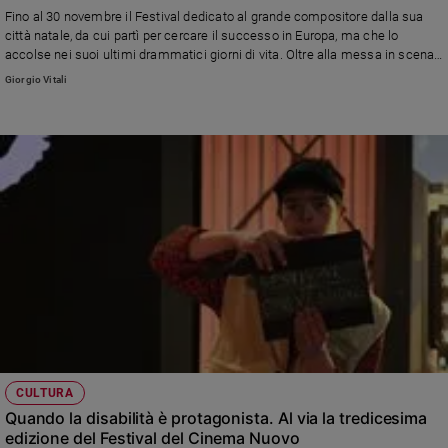
Fino al 30 novembre il Festival dedicato al grande compositore dalla sua
Sanremo
città natale, da cui partì per cercare il successo in Europa, ma che lo
2026
accolse nei suoi ultimi drammatici giorni di vita. Oltre alla messa in scena
Cinema,
di quattro sue opere, molti eventi dedicati alla cittadinanza
Giorgio Vitali
Tv
e
streaming
Libri
Musica
Arte
Famiglia
ed
educazione
Genitori
e
figli
Nonni
CULTURA
Quando la disabilità è protagonista. Al via la tredicesima
Coppia
edizione del Festival del Cinema Nuovo
Scuola