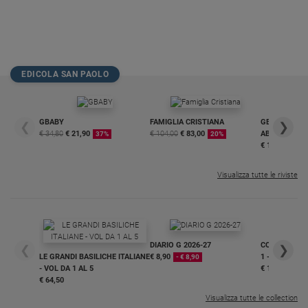
EDICOLA SAN PAOLO
GBABY
FAMIGLIA CRISTIANA
GBABY DIGITA
❮
❯
€ 34,80
€ 21,90
€ 104,00
€ 83,00
ABBONAMEN
37%
20%
€ 16,99
Visualizza tutte le riviste
DIARIO G 2026-27
COLLANA ARS
❮
❯
LE GRANDI BASILICHE ITALIANE
€ 8,90
1 - 2
- € 8,90
- VOL DA 1 AL 5
€ 18,50
€ 64,50
Visualizza tutte le collection