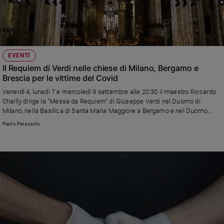
EVENTI
Il Requiem di Verdi nelle chiese di Milano, Bergamo e
Brescia per le vittime del Covid
Venerdì 4, lunedì 7 e mercoledì 9 settembre alle 20:30 il maestro Riccardo
Chailly dirige la "Messa da Requiem" di Giuseppe Verdi nel Duomo di
Milano, nella Basilica di Santa Maria Maggiore a Bergamo e nel Duomo
Vecchio di Brescia con l’Orchestra e il Coro del Teatro alla Scala in tre
Paolo Perazzolo
serate dedicate alle vittime della pandemia da Covid-19: un momento di
raccoglimento spirituale che unisce Milano a due delle città più colpite
della Lombardia nella condivisione delle sofferenze di questi mesi