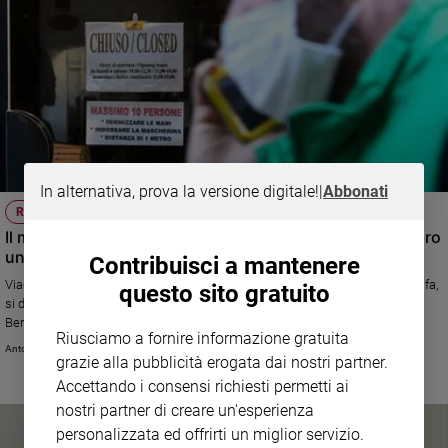
In alternativa, prova la versione digitale!
|
Abbonati
REPORTAGE
Il macigno dei lutti e la voglia di rialzarsi. Alzano e Nembro
un anno dopo
Contribuisci a mantenere
Viaggio nella Val Seriana epicentro della prima ondata dove, dodici mesi fa,
questo sito gratuito
si discuteva se chiudere tutto prima del lockdown nazionale. Il sindaco
Bertocchi: «Molti hanno attacchi di panico perché non si vede la fine». Il
Riusciamo a fornire informazione gratuita
parroco: «Ora serve una vicinanza vera, i social non bastano più»
Antonio Sanfrancesco
grazie alla pubblicità erogata dai nostri partner.
Accettando i consensi richiesti permetti ai
nostri partner di creare un'esperienza
personalizzata ed offrirti un miglior servizio.