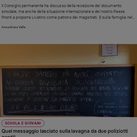
Chiesa
Il Consiglio permanente ha discusso della recezione del documento
Chiesa
sinodale, ma anche della situazione internazionale e del nostro Paese.
Pronti a proporre Livatino come patrono dei magistrati. E sulla famiglia nel
bosco chiede di spegnere le telecamere
Fede
Annachiara Valle
e
spiritualità
Santi
Devozione
e
fede
Parola
del
giorno
Santo
del
giorno
Società
SCUOLA E GIOVANI
e
Quel messaggio lasciato sulla lavagna da due poliziotti
valori
gentili