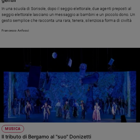
Ambiente
In una scuola di Sorisole, dopo il seggio elettorale, due agenti preposti al
e
seggio elettorale lasciano un messaggio ai bambini e un piccolo dono. Un
Creato
gesto semplice che racconta una rara, tenera, silenziosa forma di civiltà
Volontariato
Francesco Anfossi
Diritti
Aziende
di
valore
Caso
della
settimana
Migranti
Diversità
e
inclusione
Costume
Cultura
MUSICA
e
Il tributo di Bergamo al "suo" Donizetti
spettacoli