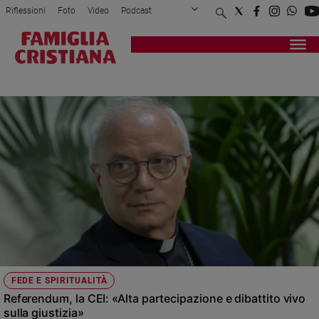
Riflessioni
Foto
Video
Podcast
Privacy Policy
Chi siamo
Contatti
Pubblicità
Attualità
Registrati
Redazione
Italia
BERGAMO
Cronaca
Politica
Mondo
Economia
Legalità
e
giustizia
Sport
Interviste
Papa
FEDE E SPIRITUALITÀ
Papa
Referendum, la CEI: «Alta partecipazione e dibattito vivo
sulla giustizia»