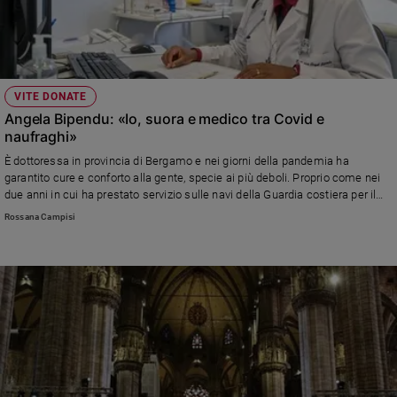
VITE DONATE
Angela Bipendu: «Io, suora e medico tra Covid e
naufraghi»
È dottoressa in provincia di Bergamo e nei giorni della pandemia ha
garantito cure e conforto alla gente, specie ai più deboli. Proprio come nei
due anni in cui ha prestato servizio sulle navi della Guardia costiera per il
soccorso dei migranti. «Ai pazienti spiego che Dio non abbandona nella
Rossana Campisi
sofferenza» (foto di Ugo Zamborlini)