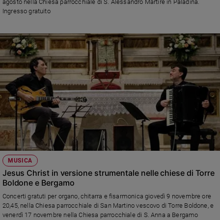
agosto nella Chiesa parrocchiale di S. Alessandro Martire in Paladina.
Ingresso gratuito
Policy
Chi
siamo
Contatti
Pubblicità
Registrati
Redazione
MUSICA
Jesus Christ in versione strumentale nelle chiese di Torre
Social
Boldone e Bergamo
Concerti gratuti per organo, chitarra e fisarmonica giovedì 9 novembre ore
20,45, nella Chiesa parrocchiale di San Martino vescovo di Torre Boldone, e
venerdì 17 novembre nella Chiesa parrocchiale di S. Anna a Bergamo