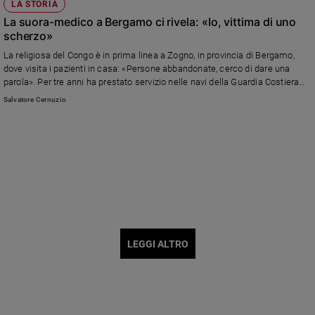
LA STORIA
La suora-medico a Bergamo ci rivela: «Io, vittima di uno
scherzo»
La religiosa del Congo è in prima linea a Zogno, in provincia di Bergamo,
dove visita i pazienti in casa: «Persone abbandonate, cerco di dare una
parola». Per tre anni ha prestato servizio nelle navi della Guardia Costiera
nel Mediterraneo, ora sogna una specializzazione per tornare nella sua
Salvatore Cernuzio
Africa: «Temo le conseguenze della pandemia».
LEGGI ALTRO