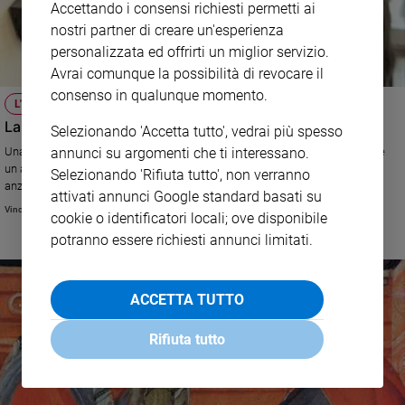
Accettando i consensi richiesti permetti ai
nostri partner di creare un'esperienza
personalizzata ed offrirti un miglior servizio.
Avrai comunque la possibilità di revocare il
consenso in qualunque momento.
L'EDITORIALE DI CREDERE
La Croce, un segno che non dovrebbe più dividere
Selezionando 'Accetta tutto', vedrai più spesso
Una recente sentenza della Cassazione sul crocifisso nelle aule esprime
annunci su argomenti che ti interessano.
un approccio nuovo, segno di tempi nuovi. La croce chiede ai cristiani
Selezionando 'Rifiuta tutto', non verranno
anzitutto una testimonianza limpida del Vangelo
attivati annunci Google standard basati su
Vincenzo Vitale
cookie o identificatori locali; ove disponibile
potranno essere richiesti annunci limitati.
ACCETTA TUTTO
Rifiuta tutto