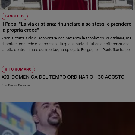
L'ANGELUS
Il Papa: "La via cristiana: rinunciare a se stessi e prendere
la propria croce"
«Non si tratta solo di sopportare con pazienza le tribolazioni quotidiane, ma
di portare con fede e responsabilità quella parte di fatica e sofferenza che
la lotta contro il male comporta», ha spiegato Bergoglio. Il Pontefice ha poi
ricordato la Giornata per la cura del creato, il 1° settembre, e ha rivolto il suo
pensiero alle tensioni nel Mediterraneo orientale.
RITO ROMANO
XXII DOMENICA DEL TEMPO ORDINARIO - 30 AGOSTO
Don Gianni Carozza