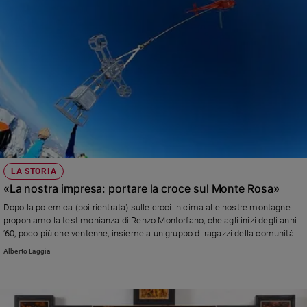
Policy
Chi
siamo
Contatti
Pubblicità
LA STORIA
Registrati
«La nostra impresa: portare la croce sul Monte Rosa»
Dopo la polemica (poi rientrata) sulle croci in cima alle nostre montagne
Redazione
proponiamo la testimonianza di Renzo Montorfano, che agli inizi degli anni
’60, poco più che ventenne, insieme a un gruppo di ragazzi della comunità di
San Paolo a Cantù portò la croce sul Dufour «era simbolo di gioia, di
Social
Alberto Laggia
conquista comune, di ringraziamento al Signore»