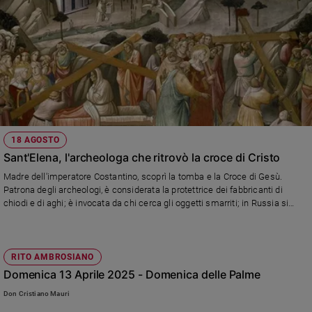
Ambiente
e
Creato
Volontariato
Diritti
Aziende
di
valore
Caso
18 AGOSTO
della
Sant'Elena, l'archeologa che ritrovò la croce di Cristo
settimana
Madre dell'imperatore Costantino, scoprì la tomba e la Croce di Gesù.
Migranti
Patrona degli archeologi, è considerata la protettrice dei fabbricanti di
chiodi e di aghi; è invocata da chi cerca gli oggetti smarriti; in Russia si
Diversità
semina il lino nel giorno della sua festa...
e
inclusione
Costume
RITO AMBROSIANO
Domenica 13 Aprile 2025 - Domenica delle Palme
Cultura
e
Don Cristiano Mauri
spettacoli