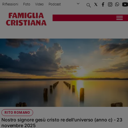
Riflessioni
Foto
Video
Podcast
Privacy Policy
Chi siamo
Contatti
Pubblicità
Attualità
Registrati
Redazione
Italia
CROCE
Cronaca
Politica
Mondo
Economia
Legalità
e
giustizia
Sport
Interviste
Papa
RITO ROMANO
Papa
Nostro signore gesù cristo re dell'universo (anno c) - 23
novembre 2025