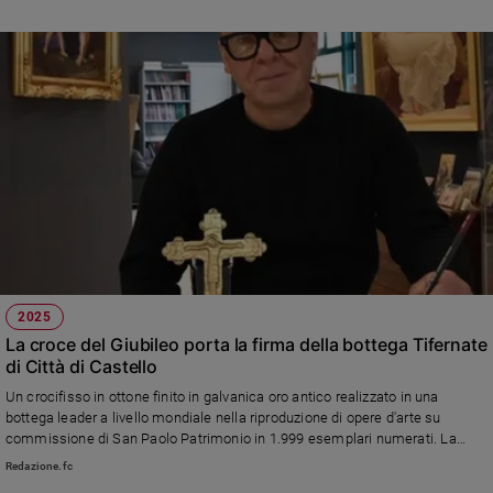
Sanremo
2026
Cinema,
Tv
e
streaming
Libri
Musica
Arte
Famiglia
ed
2025
educazione
La croce del Giubileo porta la firma della bottega Tifernate
Genitori
di Città di Castello
e
Un crocifisso in ottone finito in galvanica oro antico realizzato in una
figli
bottega leader a livello mondiale nella riproduzione di opere d'arte su
Nonni
commissione di San Paolo Patrimonio in 1.999 esemplari numerati. La
prova d'autore del maestro Stefano Lazzari è stata consegnata al cardinale
Coppia
Redazione.fc
Pietro Parolin che si è congratulato «una bellissima interpretazione del
Scuola