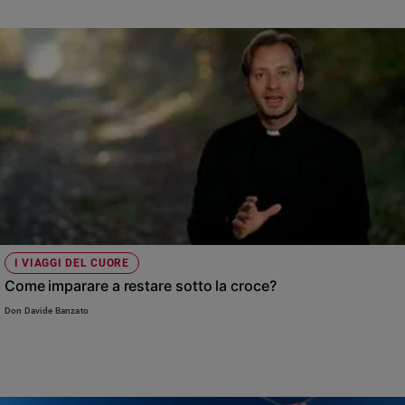
pellegrino, un crocifisso che comunica speranza»
e
giovani
Adolescenza
Bioetica
Vai
Riflessioni
Foto
I VIAGGI DEL CUORE
Come imparare a restare sotto la croce?
Video
Don Davide Banzato
Podcast
Privacy