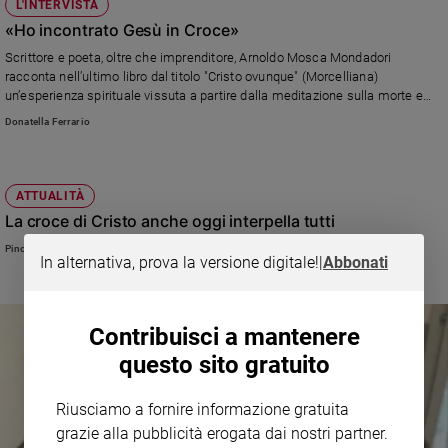
L'INTERVISTA
«Ho incontrato Gesù in Croce»
Scrittore e poeta, oltre che imprenditore, Arnoldo Mosca Mondadori
racconta nell’ultimo libro dal titolo "Cristo ovunque" (Morcelliana)
un’esperienza spirituale vissuta a partire dalla meditazione sulla morte e
risurrezione di Cristo: «Ho capito che Dio ci ama fino in fondo, fino al nostro
Donatella Ferrario
punto più buio»
ATTUALITÀ
La croce di Cristo anche oggi interpella tutti
Pino Lorizio
In alternativa, prova la versione digitale!
|
Abbonati
Contribuisci a mantenere
questo sito gratuito
Riusciamo a fornire informazione gratuita
grazie alla pubblicità erogata dai nostri partner.