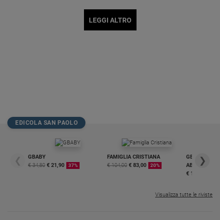
LEGGI ALTRO
EDICOLA SAN PAOLO
GBABY
FAMIGLIA CRISTIANA
GBABY DIGITA
❮
❯
€ 34,80
€ 21,90
€ 104,00
€ 83,00
ABBONAMEN
37%
20%
€ 16,99
Visualizza tutte le riviste