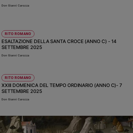
Chiesa
Don Gianni Carozza
Chiesa
Fede
e
spiritualità
RITO ROMANO
ESALTAZIONE DELLA SANTA CROCE (ANNO C) - 14
Santi
SETTEMBRE 2025
Devozione
Don Gianni Carozza
e
fede
Parola
del
RITO ROMANO
giorno
XXIII DOMENICA DEL TEMPO ORDINARIO (ANNO C)- 7
SETTEMBRE 2025
Santo
del
Don Gianni Carozza
giorno
Società
e
valori