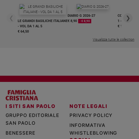
DIARIO G 2026-27
COLLANA ARS
❮
❯
LE GRANDI BASILICHE ITALIANE
€ 8,90
1 - 2
- € 8,90
- VOL DA 1 AL 5
€ 18,50
€ 64,50
Visualizza tutte le collection
I SITI SAN PAOLO
NOTE LEGALI
GRUPPO EDITORIALE
PRIVACY POLICY
SAN PAOLO
INFORMATIVA
BENESSERE
WHISTLEBLOWING