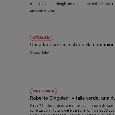
sia agli altri che sbagliano sia a noi stessi. Per poterci
Ambiente
e
Annachiara Valle
Creato
Volontariato
Diritti
Aziende
ATTUALITÀ
di
Cosa fare se il ministro della comunio
valore
Caso
Silvano Sirboni
della
settimana
Migranti
Diversità
e
inclusione
L'INTERVISTA
Costume
Roberto Cingolani: «Italia verde, una r
Cultura
Circa 70 miliardi di euro e almeno un milione di nuovi 
e
scherza con il futuro delle persone. Entro il 2030 dov
spettacoli