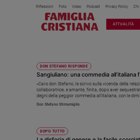
Riflessioni
Foto
Video
Podcast
Privacy Policy
Chi
Attualità
ATTUALITÀ
Italia
Cronaca
Politica
MINISTRO
Mondo
Economia
DON STEFANO RISPONDE
Sangiuliano: una commedia all’italiana f
Legalità
e
«Caro don Stefano, le scrivo sulla vicenda della relaz
giustizia
collaboratrice, e amante, finita, dopo aver sequestrat
Sport
degni della peggior commedia all’italiana, con le dimi
Stimamiglio, direttore di Famiglia Cristiana
Interviste
Don Stefano Stimamiglio
Papa
Papa
DOPO TUTTO
La disforia di genere e la facile scorcia