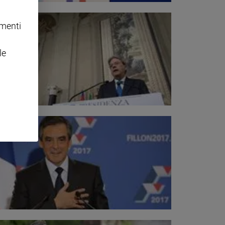
omenti
le