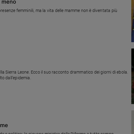
to meno
presenze femminili, ma la vita delle mamme non è diventata più
alla Sierra Leone. Ecco il suo racconto drammatico dei giorni di ebola.
lto dall’epidemia.
orme
fede e politica: la giovane ministra delle Riforme a tutto campo