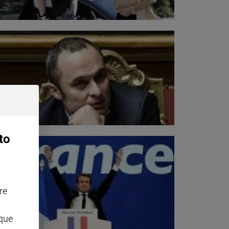
to
re
nque