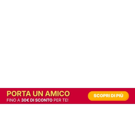
In alternativa, prova la versione digitale!
|
Abbonati
Contribuisci a mantenere questo sito gratuito
Riusciamo a fornire informazione gratuita grazie alla pubblicità erogata dai nostri
partner.
Accettando i consensi richiesti permetti ai nostri partner di creare un'esperienza