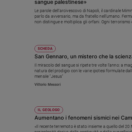
sangue palestinese»
Sanremo
Le parole dell’arcivescovo di Napoli, il cardinale Mim
2026
parlo da avversario, ma da fratello nell’umano. Fermat
non distingue e moltiplica gli orfani. Ogni terrorism
Cinema,
contro civili un peccato che grida»
Tv
e
streaming
Libri
SCHEDA
San Gennaro, un mistero che la scienz
Musica
Arte
Il miracolo del sangue si ripete tre volte l'anno: a ma
natura del prodigio con le varie ipotesi formulate dal
Famiglia
mensile "Jesus"
ed
Vittorio Messori
educazione
Genitori
e
figli
IL GEOLOGO
Nonni
Aumentano i fenomeni sismici nei Campi
Coppia
«Il recente terremoto è stato insieme a quello del 20
Scuola