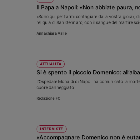
Chiesa
Il Papa a Napoli: «Non abbiate paura, n
Chiesa
«Sono qui per farmi contagiare dalla vostra gioia», dic
reliquia di San Gennaro, con il sangue del martire sci
Fede
e
Annachiara Valle
spiritualità
Santi
Devozione
e
ATTUALITÀ
fede
Si è spento il piccolo Domenico: all’alb
Parola
L’Ospedale Monaldi di Napoli ha comunicato la morte
del
cuore danneggiato
giorno
Santo
Redazione FC
del
giorno
Società
e
INTERVISTE
valori
«Accompagnare Domenico non è eutanasi