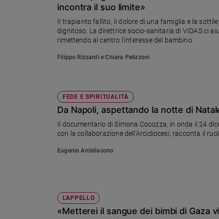
incontra il suo limite»
Ambiente
e
Il trapianto fallito, il dolore di una famiglia e la so
Creato
dignitoso. La direttrice socio-sanitaria di VIDAS ci ai
rimettendo al centro l’interesse del bambino
Volontariato
Diritti
Filippo Rizzardi e Chiara Pelizzoni
Aziende
di
valore
FEDE E SPIRITUALITÀ
Caso
Da Napoli, aspettando la notte di Natale,
della
settimana
Il documentario di Simona Cocozza, in onda il 24 dic
Migranti
con la collaborazione dell’Arcidiocesi, racconta il ruol
Diversità
Eugenio Arcidiacono
e
inclusione
Costume
L'APPELLO
Cultura
e
«Metterei il sangue dei bimbi di Gaza v
spettacoli