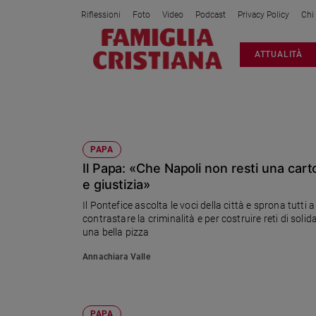
Riflessioni
Foto
Video
Podcast
Privacy Policy
Chi
Attualità
ATTUALITÀ
Italia
Cronaca
Politica
NAPOLI
Mondo
Economia
PAPA
Il Papa: «Che Napoli non resti una carto
Legalità
e
e giustizia»
giustizia
Il Pontefice ascolta le voci della città e sprona tutti a
Sport
contrastare la criminalità e per costruire reti di solida
una bella pizza
Interviste
Annachiara Valle
Papa
Papa
PAPA