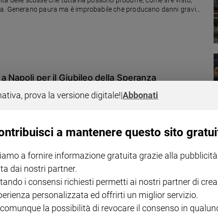
alità delle scosse che tuttavia possono produrre, come si è visto,
za. Generano paura ma è improbabile che producano danni gravi
? Non può essere prevista» spiega il vulcanologo Giuseppe De Natale
 Napoli per il Giubileo della Speranza
20 gennaio ha inaugurato Casa Bartimeo un vero e proprio polo della
nativa, prova la versione digitale!
|
Abbonati
o, che prende vita agli inizi di questo anno Giubilare, pensata per le
he lo scrittore Erri de Luca (in copertina con don Mimmo Battaglia)
ontribuisci a mantenere questo sito gratui
iamo a fornire informazione gratuita grazie alla pubblicità
ta dai nostri partner.
one dei giorni nostri
tando i consensi richiesti permetti ai nostri partner di crea
perienza personalizzata ed offrirti un miglior servizio.
arelli, Laura Pepe e Paolo Di Paolo
 comunque la possibilità di revocare il consenso in qualu