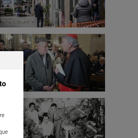
to
re
nque