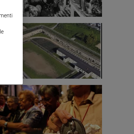
omenti
le