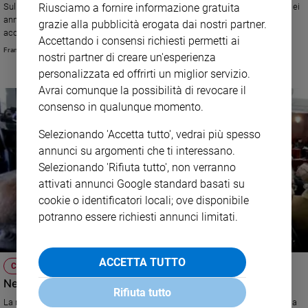
Sul caso scontrini l'ex sindaco è stato scagionato da ogni accusa dopo sei
Riusciamo a fornire informazione gratuita
anni di inchieste. Ma l'ex commissario del Pd capitolino rilancia le sue
grazie alla pubblicità erogata dai nostri partner.
accuse politiche
Accettando i consensi richiesti permetti ai
Francesco Anfossi
nostri partner di creare un'esperienza
personalizzata ed offrirti un miglior servizio.
Avrai comunque la possibilità di revocare il
consenso in qualunque momento.
Selezionando 'Accetta tutto', vedrai più spesso
annunci su argomenti che ti interessano.
Selezionando 'Rifiuta tutto', non verranno
attivati annunci Google standard basati su
cookie o identificatori locali; ove disponibile
potranno essere richiesti annunci limitati.
ACCETTA TUTTO
CASO QUARTO/MAFIA CAPITALE
Nessuno ha titolo per scagliare pietre
Rifiuta tutto
La rissa Pd/M5s su caso Quarto e Mafia capitale, una gara vecchissima a