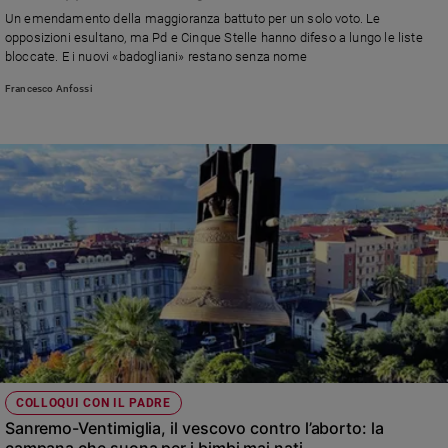
Chiesa
Un emendamento della maggioranza battuto per un solo voto. Le
Chiesa
opposizioni esultano, ma Pd e Cinque Stelle hanno difeso a lungo le liste
bloccate. E i nuovi «badogliani» restano senza nome
Fede
Francesco Anfossi
e
spiritualità
Santi
Devozione
e
fede
Parola
del
giorno
Santo
del
giorno
Società
COLLOQUI CON IL PADRE
e
Sanremo-Ventimiglia, il vescovo contro l’aborto: la
valori
campana che suona per i bimbi mai nati