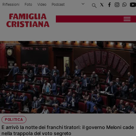
Riflessioni
Foto
Video
Podcast
Privacy Policy
Chi siamo
Contatti
Pubblicità
Attualità
Registrati
Redazione
Italia
PD
Cronaca
Politica
Mondo
Economia
Legalità
e
giustizia
Sport
Interviste
Papa
POLITICA
Papa
E arrivò la notte dei franchi tiratori: il governo Meloni cade
nella trappola del voto segreto