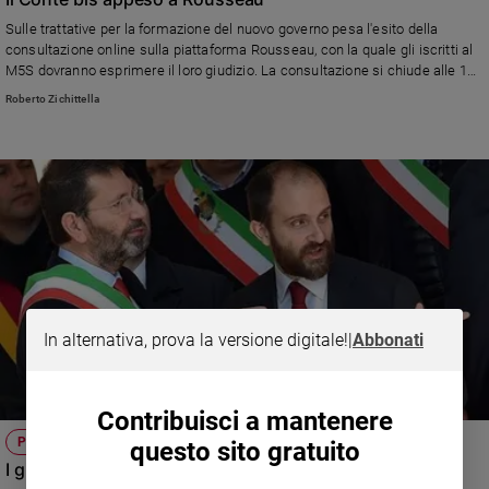
Sulle trattative per la formazione del nuovo governo pesa l'esito della
consultazione online sulla piattaforma Rousseau, con la quale gli iscritti al
M5S dovranno esprimere il loro giudizio. La consultazione si chiude alle 18
di martedì. Su Facebook un appello del premier incaricato a sostenere il
Roberto Zichittella
suo tentativo.
In alternativa, prova la versione digitale!
|
Abbonati
Contribuisci a mantenere
POLITICA
questo sito gratuito
I giudici assolvono Marino, Orfini no