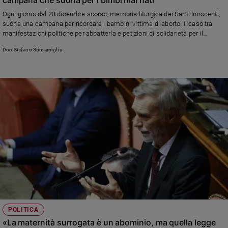
Ambiente
Ogni giorno dal 28 dicembre scorso, memoria liturgica dei Santi Innocenti,
e
suona una campana per ricordare i bambini vittima di aborto. Il caso tra
Creato
manifestazioni politiche per abbatterla e petizioni di solidarietà per il
Volontariato
vescovo.
Don Stefano Stimamiglio
Diritti
Aziende
di
valore
Caso
della
settimana
Migranti
Diversità
e
inclusione
Costume
Cultura
POLITICA
e
«La maternità surrogata è un abominio, ma quella legge
spettacoli