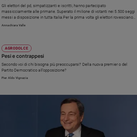
e
Gli elettori del pd, simpatizzanti e iscritti, hanno partecipato
massicciamente alle primarie. Superato il milione di votanti nei 5.500 seggi
giovani
messi a disposizione in tutta Italia.Per la prima volta gli elettori rovesciano
Adolescenza
le conclusioni del Congresso
Annachiara Valle
Bioetica
AGRODOLCE
Vai
Pesi e contrappesi
Secondo voi di chi bisogna più preoccuparsi? Della nuova premier o del
Partito Democratico all'opposizione?
Riflessioni
Pier Aldo Vignazia
Foto
Video
Podcast
Privacy