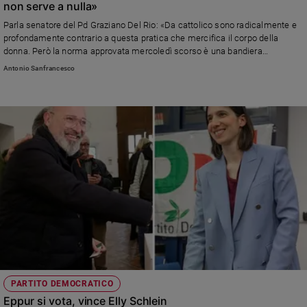
non serve a nulla»
Sanremo
Parla senatore del Pd Graziano Del Rio: «Da cattolico sono radicalmente e
2026
profondamente contrario a questa pratica che mercifica il corpo della
Cinema,
donna. Però la norma approvata mercoledì scorso è una bandiera
ideologica che non risolve il problema della tutela dei minori, come ha
Tv
Antonio Sanfrancesco
chiesto la Corte Costituzionale, sul quale abbiamo presentato una proposta
e
di legge che non è stata calendarizzata»
streaming
Libri
Musica
Arte
Famiglia
ed
educazione
Genitori
e
figli
Nonni
PARTITO DEMOCRATICO
Coppia
Eppur si vota, vince Elly Schlein
Scuola