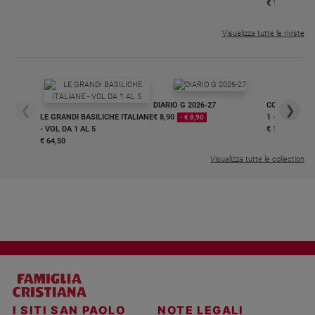
€ 16,99
Visualizza tutte le riviste
DIARIO G 2026-27
COLLANA ARS
❮
❯
LE GRANDI BASILICHE ITALIANE
€ 8,90
1 - 2
- € 8,90
- VOL DA 1 AL 5
€ 18,50
€ 64,50
Visualizza tutte le collection
I SITI SAN PAOLO
NOTE LEGALI