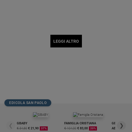
LEGGI ALTRO
EDICOLA SAN PAOLO
GBABY
FAMIGLIA CRISTIANA
GBABY DIGITA
❮
❯
€ 34,80
€ 21,90
€ 104,00
€ 83,00
ABBONAMEN
37%
20%