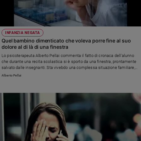
INFANZIA NEGATA
Quel bambino dimenticato che voleva porre fine al suo
dolore al di là di una finestra
Lo psicoterapeuta Alberto Pellai commenta il fatto di cronaca dell'alunno
che durante una recita scolastica si è sporto da una finestra, prontamente
salvato dalle insegnanti. Sta vivebdo una complessa situazione familiare,
con un padre violento e una madre che lo ha abbandonato. «Questo
Alberto Pellai
bambino» dice Pellai «diventa anche un simbolo in questo Natale, di tutti
quei piccoli per cui il diritto alla protezione, alla sicurezza, al rispetto e
all’amore non è un dato di fatto»