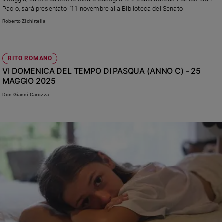
Chiesa
Paolo, sarà presentato l'11 novembre alla Biblioteca del Senato
Chiesa
Roberto Zichittella
Fede
e
spiritualità
RITO ROMANO
VI DOMENICA DEL TEMPO DI PASQUA (ANNO C) - 25
Santi
MAGGIO 2025
Devozione
e
Don Gianni Carozza
fede
Parola
del
giorno
Santo
del
giorno
Società
e
valori