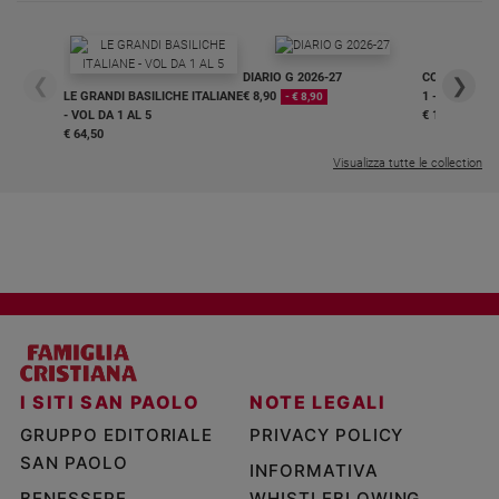
DIARIO G 2026-27
COLLANA ARS
❮
❯
LE GRANDI BASILICHE ITALIANE
€ 8,90
1 - 2
- € 8,90
- VOL DA 1 AL 5
€ 18,50
€ 64,50
Visualizza tutte le collection
I SITI SAN PAOLO
NOTE LEGALI
GRUPPO EDITORIALE
PRIVACY POLICY
SAN PAOLO
INFORMATIVA
BENESSERE
WHISTLEBLOWING