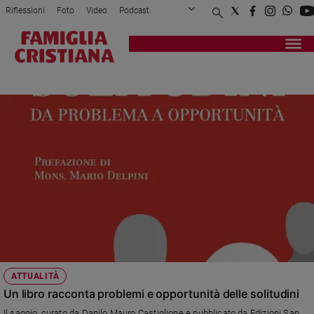
Riflessioni
Foto
Video
Podcast
Privacy Policy
Chi siamo
Contatti
Pubblicità
Attualità
Registrati
Redazione
Italia
SOLITUDINE
Cronaca
Politica
Mondo
Economia
Legalità
e
giustizia
Sport
Interviste
Papa
ATTUALITÀ
Papa
Un libro racconta problemi e opportunità delle solitudini
Il saggio, curato da Danilo Mauro Castiglione e pubblicato da Edizioni San