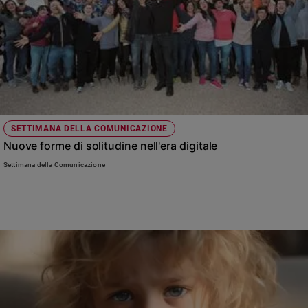
Sanremo
2026
Cinema,
Tv
e
streaming
Libri
Musica
SETTIMANA DELLA COMUNICAZIONE
Nuove forme di solitudine nell'era digitale
Arte
Settimana della Comunicazione
Famiglia
ed
educazione
Genitori
e
figli
Nonni
Coppia
Scuola