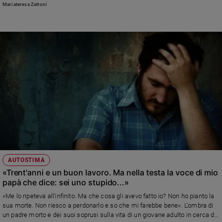
Mariateresa Zattoni
AUTOSTIMA
«Trent'anni e un buon lavoro. Ma nella testa la voce di mio
papà che dice: sei uno stupido...»
«Me lo ripeteva all'infinito. Ma che cosa gli avevo fatto io? Non ho pianto la
sua morte. Non riesco a perdonarlo e so che mi farebbe bene». L'ombra di
un padre morto e dei suoi soprusi sulla vita di un giovane adulto in cerca di