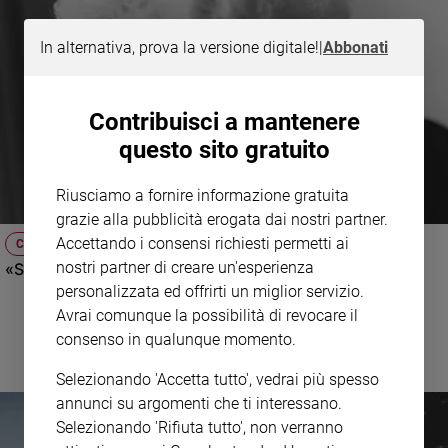
In alternativa, prova la versione digitale!
|
Abbonati
Contribuisci a mantenere
questo sito gratuito
Riusciamo a fornire informazione gratuita
grazie alla pubblicità erogata dai nostri partner.
Accettando i consensi richiesti permetti ai
COLLOQUI COL PADRE
nostri partner di creare un'esperienza
«Sono una nonna, vivo una vita vuota»
personalizzata ed offrirti un miglior servizio.
Avrai comunque la possibilità di revocare il
consenso in qualunque momento.
Selezionando 'Accetta tutto', vedrai più spesso
annunci su argomenti che ti interessano.
Selezionando 'Rifiuta tutto', non verranno