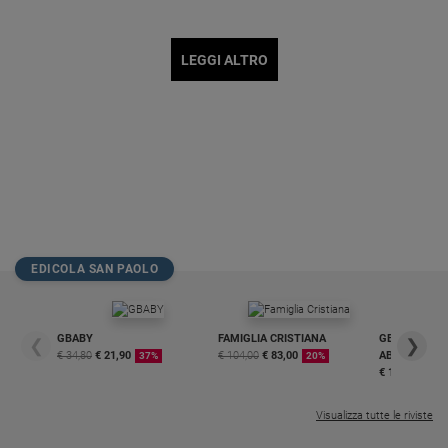
LEGGI ALTRO
EDICOLA SAN PAOLO
GBABY
FAMIGLIA CRISTIANA
GBABY DIGITA
❮
❯
€ 34,80
€ 21,90
€ 104,00
€ 83,00
ABBONAMEN
37%
20%
€ 16,99
Visualizza tutte le riviste