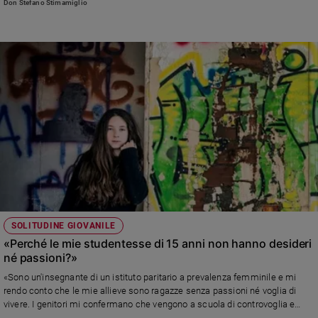
Don Stefano Stimamiglio
al telefono? Nessuno si prendeva cura di lui?"
SOLITUDINE GIOVANILE
«Perché le mie studentesse di 15 anni non hanno desideri
né passioni?»
«Sono un'insegnante di un istituto paritario a prevalenza femminile e mi
rendo conto che le mie allieve sono ragazze senza passioni né voglia di
vivere. I genitori mi confermano che vengono a scuola di controvoglia e
molte di loro le trovo spesso isolate e circondate da poche amiche. Mi