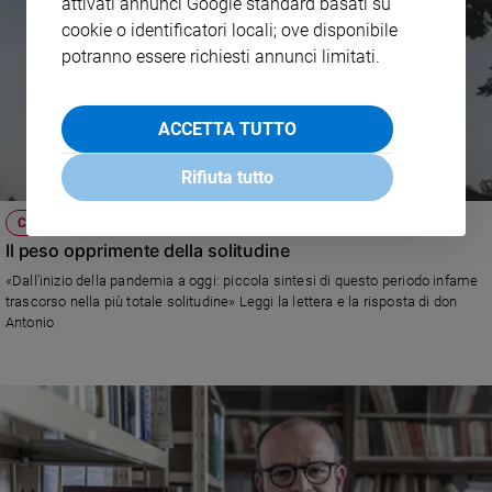
attivati annunci Google standard basati su
cookie o identificatori locali; ove disponibile
potranno essere richiesti annunci limitati.
ACCETTA TUTTO
Rifiuta tutto
COLLOQUI COL PADRE
Il peso opprimente della solitudine
«Dall’inizio della pandemia a oggi: piccola sintesi di questo periodo infame
trascorso nella più totale solitudine» Leggi la lettera e la risposta di don
Antonio