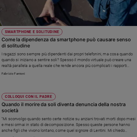
Policy
Chi
SMARTPHONE E SOLITUDINE
siamo
Come la dipendenza da smartphone può causare senso
di solitudine
Contatti
I ragazzi sono sempre più dipendenti dai propri telefonini, ma cosa quando
quando si iniziano a sentire soli? Spesso il mondo virtuale può creare una
Pubblicità
realtà parallela a quella reale che rende ancora più complicati i rapporti
umani.. Parla l'esperto Fabrizio Fantoni
Fabrizio Fantoni
Registrati
Redazione
COLLOQUI CON IL PADRE
Quando il morire da soli diventa denuncia della nostra
società
Social
"Mi sconvolgo quando sento certe notizie su anziani trovati morti dopo mesi
e mesi ormai in stato di decomposizione. Spesso queste persone hanno
anche figli che vivono lontano, come quel signore di Lentini. Mi chiedo
allora, ma nessuno si è mai chiesto perché quell'anziano non rispondesse