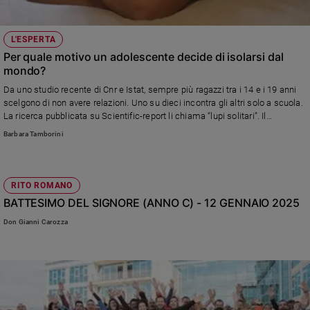
Ambiente
e
Creato
L'ESPERTA
Per quale motivo un adolescente decide di isolarsi dal
Volontariato
mondo?
Diritti
Da uno studio recente di Cnr e Istat, sempre più ragazzi tra i 14 e i 19 anni
Aziende
scelgono di non avere relazioni. Uno su dieci incontra gli altri solo a scuola.
di
La ricerca pubblicata su Scientific-report li chiama “lupi solitari”. Il
valore
commento di Barbara Tamborini, psicopedagogista, autrice di libri
Barbara Tamborini
Caso
sull'educazione
della
settimana
Migranti
RITO ROMANO
BATTESIMO DEL SIGNORE (ANNO C) - 12 GENNAIO 2025
Diversità
e
Don Gianni Carozza
inclusione
Costume
Cultura
e
spettacoli