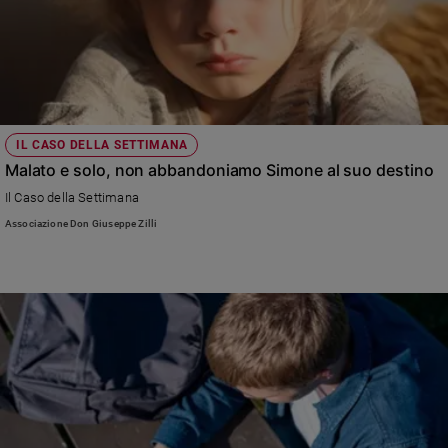
e
giovani
Adolescenza
Bioetica
IL CASO DELLA SETTIMANA
Malato e solo, non abbandoniamo Simone al suo destino
Vai
Il Caso della Settimana
Associazione Don Giuseppe Zilli
Riflessioni
Foto
Video
Podcast
Privacy