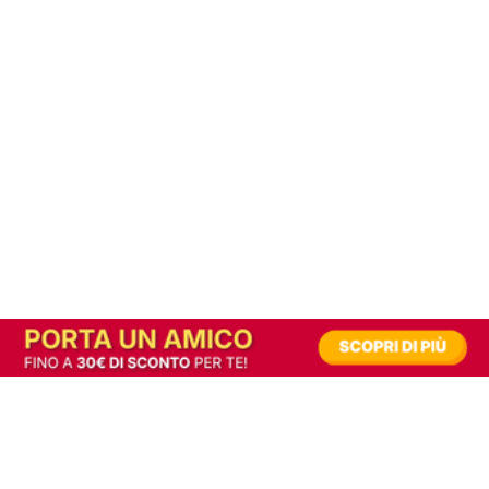
In alternativa, prova la versione digitale!
|
Abbonati
Contribuisci a mantenere questo sito gratuito
Riusciamo a fornire informazione gratuita grazie alla pubblicità erogata dai nostri
partner.
Accettando i consensi richiesti permetti ai nostri partner di creare un'esperienza