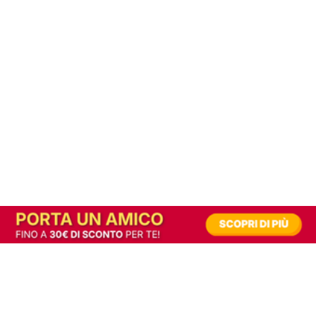
In alternativa, prova la versione digitale!
|
Abbonati
Contribuisci a mantenere questo sito gratuito
Riusciamo a fornire informazione gratuita grazie alla pubblicità erogata dai nostri
partner.
Accettando i consensi richiesti permetti ai nostri partner di creare un'esperienza