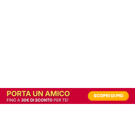
In alternativa, prova la versione digitale!
|
Abbonati
Contribuisci a mantenere questo sito gratuito
Riusciamo a fornire informazione gratuita grazie alla pubblicità erogata dai nostri
partner.
Accettando i consensi richiesti permetti ai nostri partner di creare un'esperienza