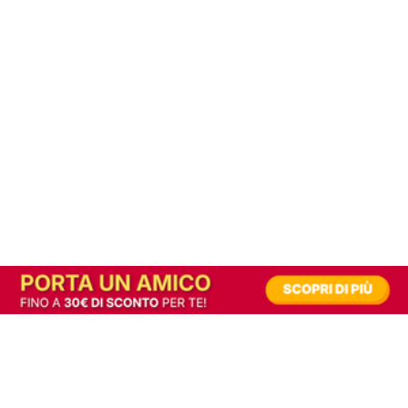
In alternativa, prova la versione digitale!
|
Abbonati
Contribuisci a mantenere questo sito gratuito
Riusciamo a fornire informazione gratuita grazie alla pubblicità erogata dai nostri
partner.
Accettando i consensi richiesti permetti ai nostri partner di creare un'esperienza