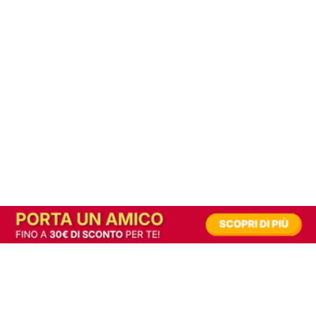
In alternativa, prova la versione digitale!
|
Abbonati
Contribuisci a mantenere questo sito gratuito
Riusciamo a fornire informazione gratuita grazie alla pubblicità erogata dai nostri
partner.
Accettando i consensi richiesti permetti ai nostri partner di creare un'esperienza