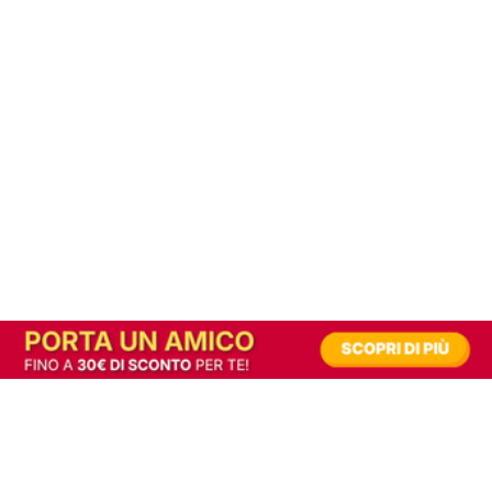
In alternativa, prova la versione digitale!
|
Abbonati
Contribuisci a mantenere questo sito gratuito
Riusciamo a fornire informazione gratuita grazie alla pubblicità erogata dai nostri
partner.
Accettando i consensi richiesti permetti ai nostri partner di creare un'esperienza