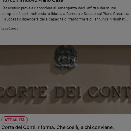
Ambiente
L’esecutivo prova a rispondere all’emergenza degli affitti e dei mutui
e
sempre più cari, mettendo la fiducia a Camera e Senato sul Piano Casa, ma
Creato
il successo dipenderà dalla capacità di trasformare gli annunci in risultati
Volontariato
concreti.
Luca Cereda
Diritti
Aziende
di
valore
Caso
della
settimana
Migranti
Diversità
e
inclusione
Costume
Cultura
ATTUALITÀ
e
Corte dei Conti, riforma. Che cos'è, a chi conviene,
spettacoli