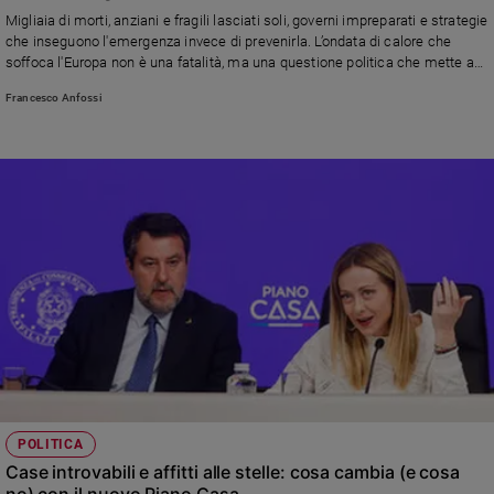
Chiesa
Migliaia di morti, anziani e fragili lasciati soli, governi impreparati e strategi
e
Chiesa
che inseguono l'emergenza invece di prevenirla. L’ondata di calore che
soffoca l'Europa non è una fatalità, ma una questione politica che mette a
nudo disuguaglianze, ritardi e l'incapacità di affrontare la crisi climatica
Fede
Francesco Anfossi
e
spiritualità
Santi
Devozione
e
fede
Parola
del
giorno
Santo
del
giorno
Società
POLITICA
e
Case introvabili e affitti alle stelle: cosa cambia (e cosa
valori
no) con il nuovo Piano Casa