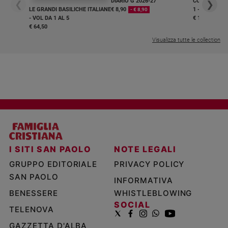
DIARIO G 2026-27
COLLANA ARS
❮
❯
LE GRANDI BASILICHE ITALIANE
€ 8,90
1 - 2
- € 8,90
- VOL DA 1 AL 5
€ 18,50
€ 64,50
Visualizza tutte le collection
I SITI SAN PAOLO
NOTE LEGALI
GRUPPO EDITORIALE
PRIVACY POLICY
SAN PAOLO
INFORMATIVA
BENESSERE
WHISTLEBLOWING
SOCIAL
TELENOVA
GAZZETTA D'ALBA