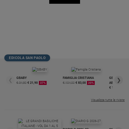
EDICOLA SAN PAOLO
GBABY
FAMIGLIA CRISTIANA
GBABY DIGITA
❮
❯
€ 34,80
€ 21,90
€ 104,00
€ 83,00
ABBONAMEN
37%
20%
€ 16,99
Visualizza tutte le riviste