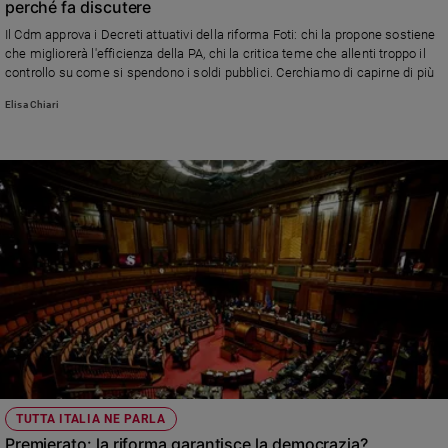
perché fa discutere
Sanremo
Il Cdm approva i Decreti attuativi della riforma Foti: chi la propone sostiene
2026
che migliorerà l'efficienza della PA, chi la critica teme che allenti troppo il
Cinema,
controllo su come si spendono i soldi pubblici. Cerchiamo di capirne di più
Tv
Elisa Chiari
e
streaming
Libri
Musica
Arte
Famiglia
ed
educazione
Genitori
e
figli
Nonni
Coppia
TUTTA ITALIA NE PARLA
Premierato: la riforma garantisce la democrazia?
Scuola