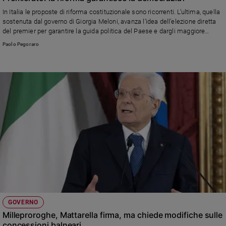
e
In Italia le proposte di riforma costituzionale sono ricorrenti. L’ultima, quella
giovani
sostenuta dal governo di Giorgia Meloni, avanza l’idea dell’elezione diretta
del premier per garantire la guida politica del Paese e dargli maggiore
Adolescenza
stabilità. Risponde Padre Giuseppe Riggio, gesuita, direttore di
Paolo Pegoraro
Bioetica
Aggiornamenti Sociali
Vai
Riflessioni
Foto
Video
Podcast
GOVERNO
Milleproroghe, Mattarella firma, ma chiede modifiche sulle
Privacy
concessioni balneari