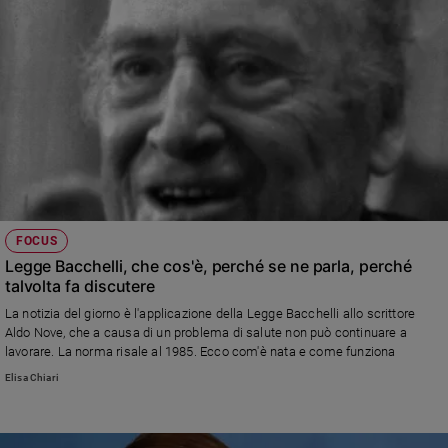
viaggianti e nei circhi. La Lav dichiara: un passo avanti per il rilancio di uno
spettacolo davvero umano. Il Governo ha già pronto il testo per l'attuazione
FOCUS
Legge Bacchelli, che cos'è, perché se ne parla, perché
talvolta fa discutere
La notizia del giorno è l'applicazione della Legge Bacchelli allo scrittore
Aldo Nove, che a causa di un problema di salute non può continuare a
lavorare. La norma risale al 1985. Ecco com'è nata e come funziona
Elisa Chiari