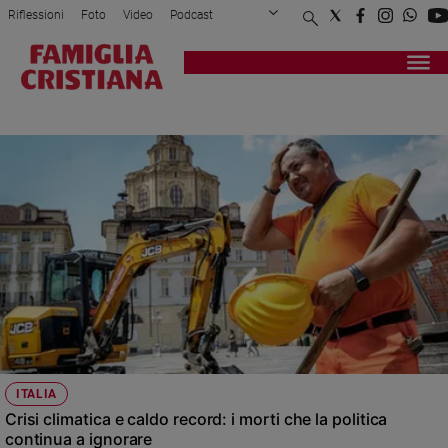
Riflessioni
Foto
Video
Podcast
Privacy Policy
Chi siamo
Contatti
Pubblicità
Attualità
Registrati
Redazione
Italia
GOVERNO
Cronaca
Politica
Mondo
Economia
Legalità
e
giustizia
Sport
Interviste
Papa
ITALIA
Papa
Crisi climatica e caldo record: i morti che la politica
continua a ignorare