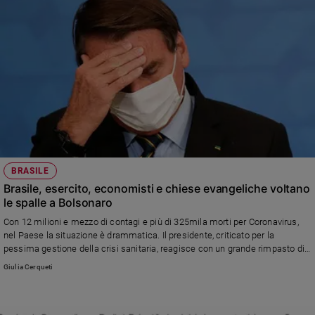
BRASILE
Brasile, esercito, economisti e chiese evangeliche voltano
le spalle a Bolsonaro
Con 12 milioni e mezzo di contagi e più di 325mila morti per Coronavirus,
nel Paese la situazione è drammatica. Il presidente, criticato per la
pessima gestione della crisi sanitaria, reagisce con un grande rimpasto di
Governo e con la sostituzione dei vertici delle Forze armate. Un
Giulia Cerqueti
autoritarismo che allarma buona parte della nazione: sono più di 60 le
richieste di impeachment arrivate alla Camera dei deputati