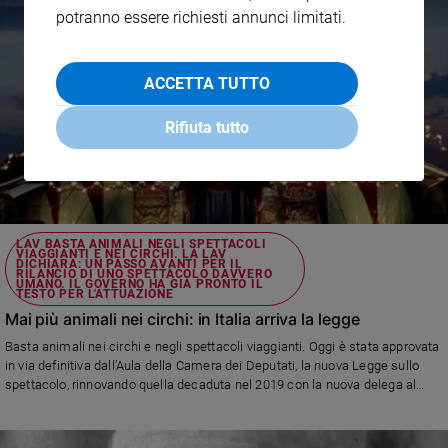
potranno essere richiesti annunci limitati.
ACCETTA TUTTO
Rifiuta tutto
LAV BASTA ANIMALI NEGLI SPETTACOLI
VIAGGIANTI E NEI CIRCHI. LA LAV
DICHIARA: UN PASSO AVANTI PER IL
RILANCIO DI UNO SPETTACOLO DAVVERO
UMANO. IL GOVERNO HA GIÀ PRONTO IL
TESTO PER L'ATTUAZIONE
Mai più animali nei circhi: in Italia arriva la legge
Basta animali nei circhi e negli spettacoli viaggianti. Oggi è stata approvata
in via definitiva dall’Aula della Camera dei Deputati, la nuova Legge sullo
spettacolo, rinnovando quella decaduta nel 2019 con la nuova delega al
Governo a chiudere l’iter legislativo entro nove mesi. Per la Lav si tratta di
un grande passo anche per il rilancio di un forma di spettacolo più amana,
in linea con il sentire di moltissimi italiani Basta animali negli spettacoli