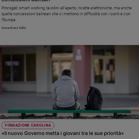
Policy
Prorogati smart working, tavolini all'aperto, ricette elettroniche, ma anche
quelle concessioni balneari che ci mettono in difficoltà con i conti e con
l'Europa
Chi
Annachiara Valle
siamo
Contatti
Pubblicità
Registrati
Redazione
Social
FONDAZIONE CAROLINA
«Il nuovo Governo metta i giovani tra le sue priorità»