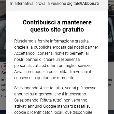
In alternativa, prova la versione digitale!
|
Abbonati
Contribuisci a mantenere
questo sito gratuito
Riusciamo a fornire informazione gratuita
grazie alla pubblicità erogata dai nostri partner.
Accettando i consensi richiesti permetti ai
nostri partner di creare un'esperienza
personalizzata ed offrirti un miglior servizio.
GOVERNO
Avrai comunque la possibilità di revocare il
Sei giorni per salvare il Paese
consenso in qualunque momento.
Iniziano le consultazioni tra i partiti per scongiurare una crisi gravissima, tra
pandemia, ripresa economica che stenta, inflazione e una guerra alle porte
Selezionando 'Accetta tutto', vedrai più spesso
dell'Europa. Rischiamo anche di perdere i fondi del Pnrr: una catastrofe
annunci su argomenti che ti interessano.
Francesco Anfossi
Selezionando 'Rifiuta tutto', non verranno
attivati annunci Google standard basati su
cookie o identificatori locali; ove disponibile