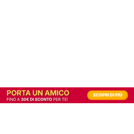
In alternativa, prova la versione digitale!
|
Abbonati
Contribuisci a mantenere questo sito gratuito
Riusciamo a fornire informazione gratuita grazie alla pubblicità erogata dai nostri
partner.
Accettando i consensi richiesti permetti ai nostri partner di creare un'esperienza