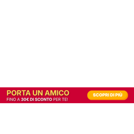
In alternativa, prova la versione digitale!
|
Abbonati
Contribuisci a mantenere questo sito gratuito
Riusciamo a fornire informazione gratuita grazie alla pubblicità erogata dai nostri
partner.
Accettando i consensi richiesti permetti ai nostri partner di creare un'esperienza