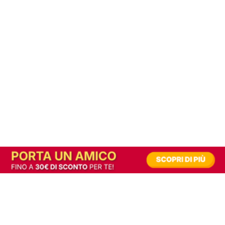
In alternativa, prova la versione digitale!
|
Abbonati
Contribuisci a mantenere questo sito gratuito
Riusciamo a fornire informazione gratuita grazie alla pubblicità erogata dai nostri
partner.
Accettando i consensi richiesti permetti ai nostri partner di creare un'esperienza