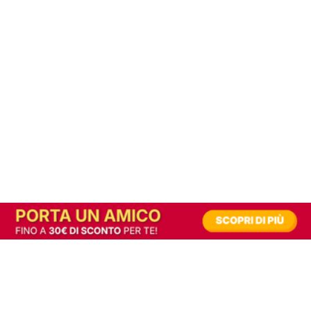
In alternativa, prova la versione digitale!
|
Abbonati
Contribuisci a mantenere questo sito gratuito
Riusciamo a fornire informazione gratuita grazie alla pubblicità erogata dai nostri
partner.
Accettando i consensi richiesti permetti ai nostri partner di creare un'esperienza