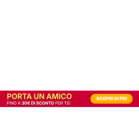
In alternativa, prova la versione digitale!
|
Abbonati
Contribuisci a mantenere questo sito gratuito
Riusciamo a fornire informazione gratuita grazie alla pubblicità erogata dai nostri
partner.
Accettando i consensi richiesti permetti ai nostri partner di creare un'esperienza