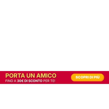
In alternativa, prova la versione digitale!
|
Abbonati
Contribuisci a mantenere questo sito gratuito
Riusciamo a fornire informazione gratuita grazie alla pubblicità erogata dai nostri
partner.
Accettando i consensi richiesti permetti ai nostri partner di creare un'esperienza