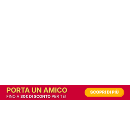
In alternativa, prova la versione digitale!
|
Abbonati
Contribuisci a mantenere questo sito gratuito
Riusciamo a fornire informazione gratuita grazie alla pubblicità erogata dai nostri
partner.
Accettando i consensi richiesti permetti ai nostri partner di creare un'esperienza