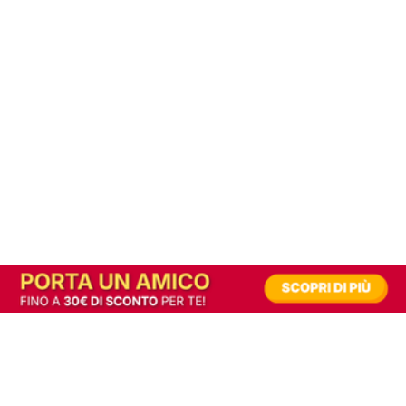
In alternativa, prova la versione digitale!
|
Abbonati
Contribuisci a mantenere questo sito gratuito
Riusciamo a fornire informazione gratuita grazie alla pubblicità erogata dai nostri
partner.
Accettando i consensi richiesti permetti ai nostri partner di creare un'esperienza