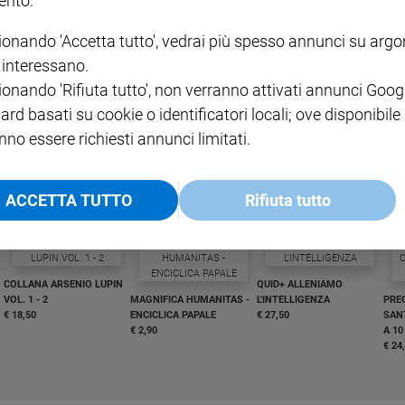
nto.
ionando 'Accetta tutto', vedrai più spesso annunci su arg
i interessano.
ionando 'Rifiuta tutto', non verranno attivati annunci Goog
I LOVE ENGLISH JUNIOR
CREDERE
IL G
ard basati su cookie o identificatori locali; ove disponibile
GBABY DIGITALE -
€ 69,00
€ 43,90
€ 98,80
€ 49,90
€ 11
35%
49%
nno essere richiesti annunci limitati.
ABBONAMENTO ANNUALE
€ 16,99
ACCETTA TUTTO
Rifiuta tutto
COLLANA ARSENIO LUPIN
QUID+ ALLENIAMO
VOL. 1 - 2
MAGNIFICA HUMANITAS -
L'INTELLIGENZA
PRE
€ 18,50
ENCICLICA PAPALE
€ 27,50
SANT
€ 2,90
A 10
€ 24