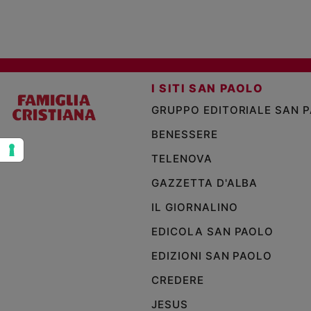
e
giovani
Adolescenza
Bioetica
I SITI SAN PAOLO
GRUPPO EDITORIALE SAN 
Vai
BENESSERE
TELENOVA
Riflessioni
GAZZETTA D'ALBA
Foto
IL GIORNALINO
EDICOLA SAN PAOLO
Video
EDIZIONI SAN PAOLO
Podcast
CREDERE
JESUS
Privacy