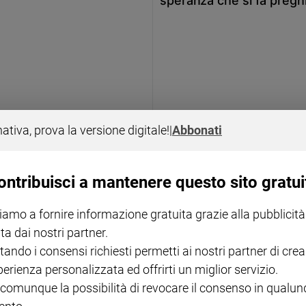
speranza che si fa pregh
nativa, prova la versione digitale!
|
Abbonati
ATTUALITÀ
sa della vita
Le linee guida delle Regi
ontribuisci a mantenere questo sito gratui
iamo a fornire informazione gratuita grazie alla pubblicità
ta dai nostri partner.
tando i consensi richiesti permetti ai nostri partner di crea
perienza personalizzata ed offrirti un miglior servizio.
 comunque la possibilità di revocare il consenso in qualu