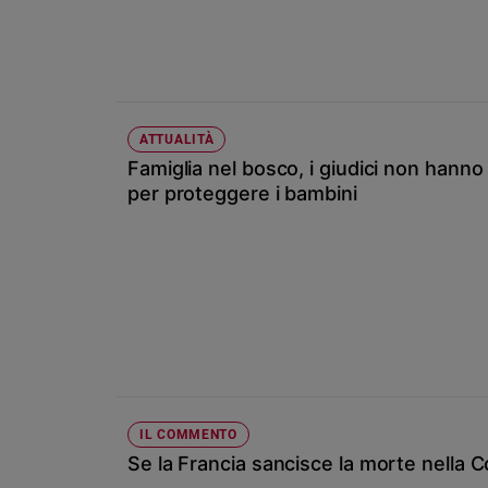
Chiesa
Chiesa
Fede
e
spiritualità
ATTUALITÀ
Santi
Famiglia nel bosco, i giudici non hanno
Devozione
per proteggere i bambini
e
fede
Parola
del
giorno
Santo
del
giorno
Società
IL COMMENTO
e
Se la Francia sancisce la morte nella C
valori