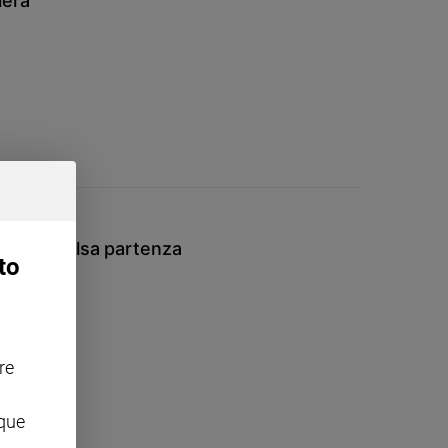
iera
oni una falsa partenza
to
re
nque