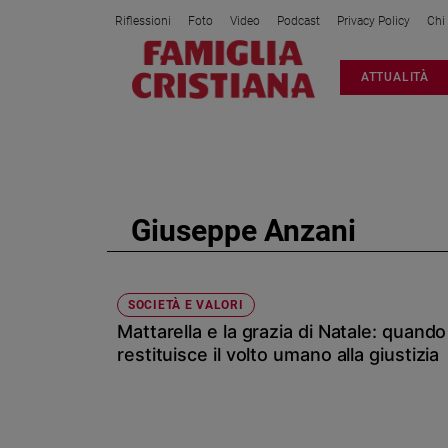
Riflessioni
Foto
Video
Podcast
Privacy Policy
Chi
Attualità
ATTUALITÀ
Italia
Cronaca
Politica
Mondo
Economia
Giuseppe Anzani
Legalità
e
giustizia
Sport
SOCIETÀ E VALORI
Mattarella e la grazia di Natale: quand
Interviste
restituisce il volto umano alla giustizia
Papa
Papa