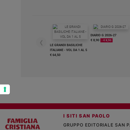
Policy
Chi
siamo
DIARIO G 2026-27
€ 8,90
- € 8,90
❮
LE GRANDI BASILICHE
Contatti
ITALIANE - VOL DA 1 AL 5
€ 64,50
Pubblicità
Registrati
Redazione
Social
I SITI SAN PAOLO
GRUPPO EDITORIALE SAN 