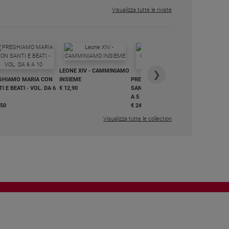
Visualizza tutte le riviste
IN DIALO
LEONE XIV - CAMMINIAMO
€ 34,90
❯
GHIAMO MARIA CON
INSIEME
PREGHIAMO MARIA CON
I E BEATI - VOL. DA 6
€ 12,90
SANTI E BEATI - VOL. DA 1
A 5
,50
€ 24,50
Visualizza tutte le collection