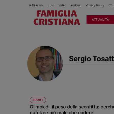
Riflessioni
Foto
Video
Podcast
Privacy Policy
Chi
Attualità
ATTUALITÀ
Italia
Cronaca
Politica
Mondo
Economia
Sergio Tosat
Legalità
e
giustizia
Sport
Interviste
Papa
SPORT
Papa
Olimpiadi, il peso della sconfitta: perc
può fare più male che cadere