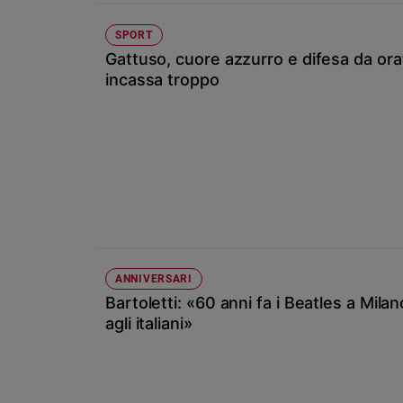
Ambiente
e
SPORT
Creato
Gattuso, cuore azzurro e difesa da orato
Volontariato
incassa troppo
Diritti
Aziende
di
valore
Caso
della
settimana
Migranti
Diversità
ANNIVERSARI
e
Bartoletti: «60 anni fa i Beatles a Milan
inclusione
agli italiani»
Costume
Cultura
e
spettacoli