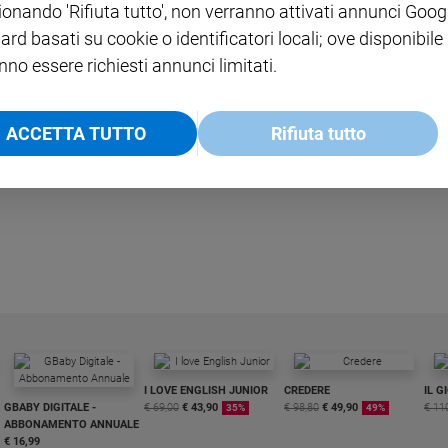
ionando 'Rifiuta tutto', non verranno attivati annunci Goog
ard basati su cookie o identificatori locali; ove disponibile
nno essere richiesti annunci limitati.
LEGGI ALTRO
ACCETTA TUTTO
Rifiuta tutto
I LOVE ENGLISH JUNIOR
CREDERE
IL G
GBABY DIGITALE -
€ 69,00
€ 43,90
€ 98,80
€ 49,90
€ 11
35%
49%
ABBONAMENTO ANNUALE
€ 16,99