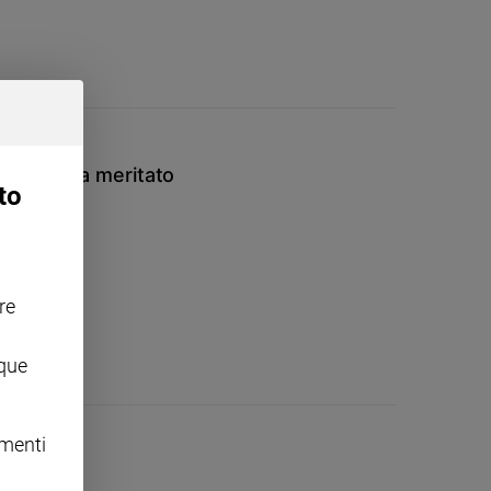
ostumo ma meritato
to
re
nque
omenti