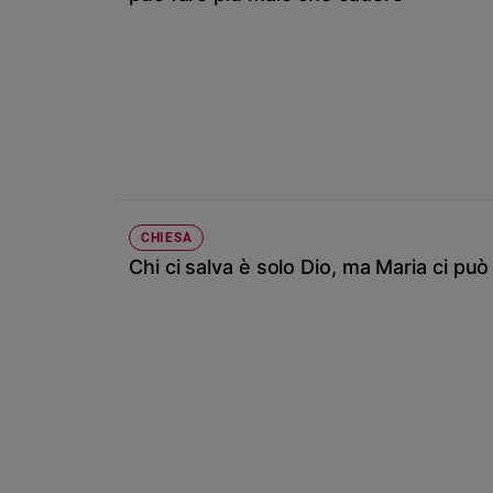
Chiesa
Chiesa
Fede
e
spiritualità
Santi
Devozione
e
fede
CHIESA
Chi ci salva è solo Dio, ma Maria ci può
Parola
del
giorno
Santo
del
giorno
Società
e
valori