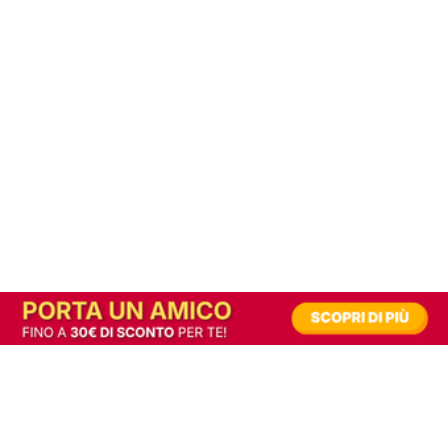
In alternativa, prova la versione digitale!
|
Abbonati
Contribuisci a mantenere questo sito gratuito
Riusciamo a fornire informazione gratuita grazie alla pubblicità erogata dai nostri
partner.
Accettando i consensi richiesti permetti ai nostri partner di creare un'esperienza