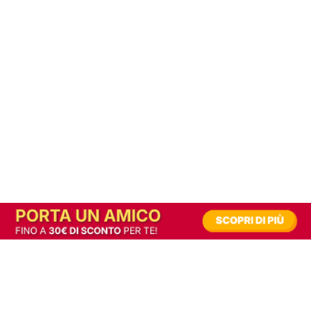
In alternativa, prova la versione digitale!
|
Abbonati
Contribuisci a mantenere questo sito gratuito
Riusciamo a fornire informazione gratuita grazie alla pubblicità erogata dai nostri
partner.
Accettando i consensi richiesti permetti ai nostri partner di creare un'esperienza