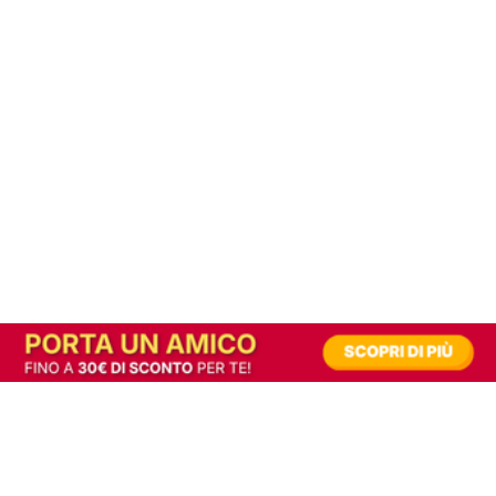
In alternativa, prova la versione digitale!
|
Abbonati
Contribuisci a mantenere questo sito gratuito
Riusciamo a fornire informazione gratuita grazie alla pubblicità erogata dai nostri
partner.
Accettando i consensi richiesti permetti ai nostri partner di creare un'esperienza