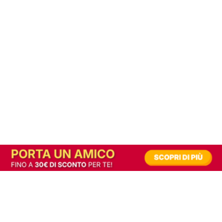
In alternativa, prova la versione digitale!
|
Abbonati
Contribuisci a mantenere questo sito gratuito
Riusciamo a fornire informazione gratuita grazie alla pubblicità erogata dai nostri
partner.
Accettando i consensi richiesti permetti ai nostri partner di creare un'esperienza