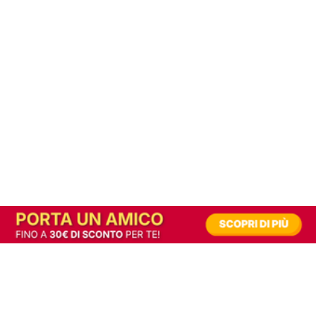
In alternativa, prova la versione digitale!
|
Abbonati
Contribuisci a mantenere questo sito gratuito
Riusciamo a fornire informazione gratuita grazie alla pubblicità erogata dai nostri
partner.
Accettando i consensi richiesti permetti ai nostri partner di creare un'esperienza