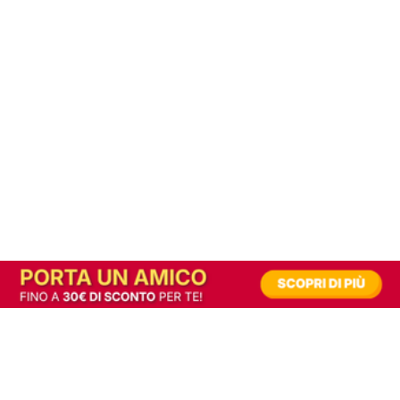
In alternativa, prova la versione digitale!
|
Abbonati
Contribuisci a mantenere questo sito gratuito
Riusciamo a fornire informazione gratuita grazie alla pubblicità erogata dai nostri
partner.
Accettando i consensi richiesti permetti ai nostri partner di creare un'esperienza