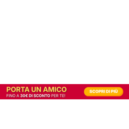
In alternativa, prova la versione digitale!
|
Abbonati
Contribuisci a mantenere questo sito gratuito
Riusciamo a fornire informazione gratuita grazie alla pubblicità erogata dai nostri
partner.
Accettando i consensi richiesti permetti ai nostri partner di creare un'esperienza