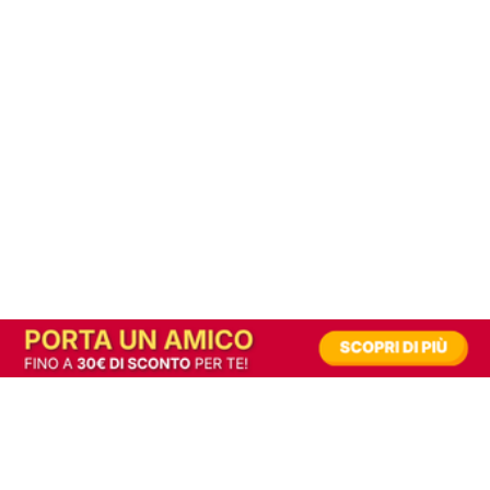
In alternativa, prova la versione digitale!
|
Abbonati
Contribuisci a mantenere questo sito gratuito
Riusciamo a fornire informazione gratuita grazie alla pubblicità erogata dai nostri
partner.
Accettando i consensi richiesti permetti ai nostri partner di creare un'esperienza