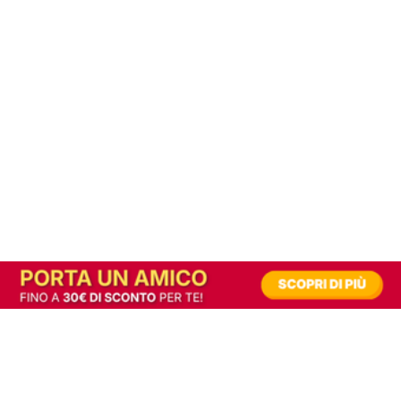
In alternativa, prova la versione digitale!
|
Abbonati
Contribuisci a mantenere questo sito gratuito
Riusciamo a fornire informazione gratuita grazie alla pubblicità erogata dai nostri
partner.
Accettando i consensi richiesti permetti ai nostri partner di creare un'esperienza