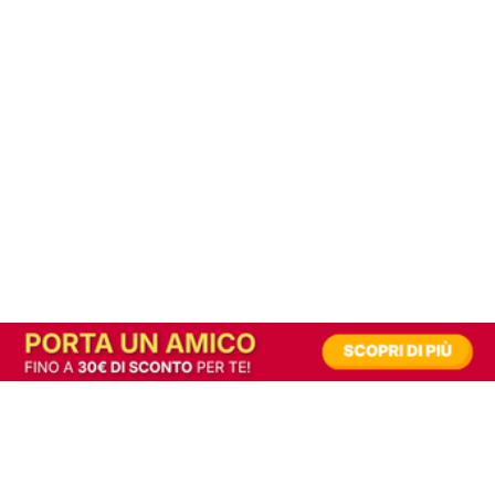
In alternativa, prova la versione digitale!
|
Abbonati
Contribuisci a mantenere questo sito gratuito
Riusciamo a fornire informazione gratuita grazie alla pubblicità erogata dai nostri
partner.
Accettando i consensi richiesti permetti ai nostri partner di creare un'esperienza