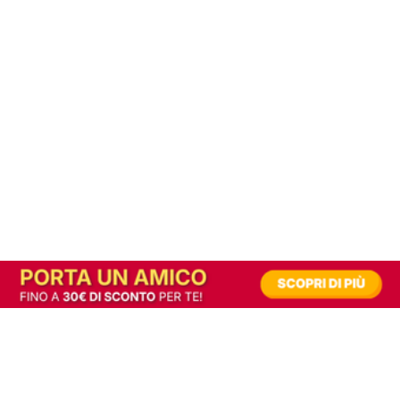
In alternativa, prova la versione digitale!
|
Abbonati
Contribuisci a mantenere questo sito gratuito
Riusciamo a fornire informazione gratuita grazie alla pubblicità erogata dai nostri
partner.
Accettando i consensi richiesti permetti ai nostri partner di creare un'esperienza