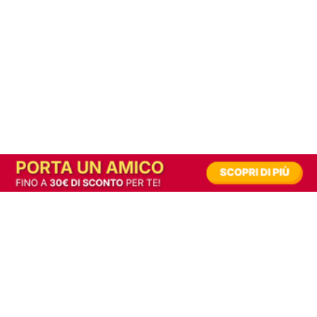
In alternativa, prova la versione digitale!
|
Abbonati
Contribuisci a mantenere questo sito gratuito
Riusciamo a fornire informazione gratuita grazie alla pubblicità erogata dai nostri
partner.
Accettando i consensi richiesti permetti ai nostri partner di creare un'esperienza
personalizzata ed offrirti un miglior servizio.
Avrai comunque la possibilità di revocare il consenso in qualunque momento.
Selezionando 'Accetta tutto', vedrai più spesso annunci su argomenti che ti
interessano.