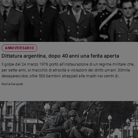
ANNIVERSARIO
Dittatura argentina, dopo 40 anni una ferita aperta
Il golpe del 24 marzo 1976 portò all'instaurazione di un regime militare che,
per sette anni, si macchiò di atrocità e violazioni dei diritti umani: 30mila
desaparecidos, oltre 500 bambini strappati alle madri nei centri di
detenzione e consegnati ad altre famiglie. Presto il Vaticano aprirà gli
Giulia Cerqueti
archivi relativi agli anni del regime.