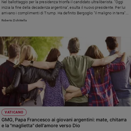
Nel ballottaggio per la presidenza trionfa il candidato ultraliberista. "Oggi
Policy
inizia la fine della decadenza argentina", esulta il nuovo presidente. Per lui
arrivano i complimenti di Trump. Ha definito Bergoglio "il maligno in terra".
Sempre più lontano un viaggio di Francesco in Argentina con un presidente
Roberto Zichittella
Chi
del genere
siamo
Contatti
Pubblicità
Registrati
Redazione
Social
VATICANO
GMG, Papa Francesco ai giovani argentini: mate, chitarra
e la "maglietta" dell'amore verso Dio