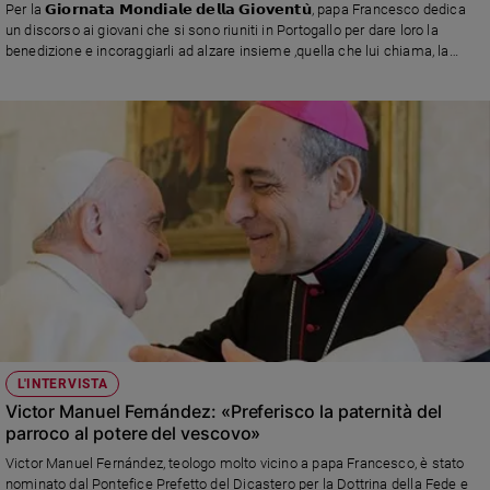
Per la 𝗚𝗶𝗼𝗿𝗻𝗮𝘁𝗮 𝗠𝗼𝗻𝗱𝗶𝗮𝗹𝗲 𝗱𝗲𝗹𝗹𝗮 𝗚𝗶𝗼𝘃𝗲𝗻𝘁𝘂̀, papa Francesco dedica
un discorso ai giovani che si sono riuniti in Portogallo per dare loro la
benedizione e incoraggiarli ad alzare insieme ,quella che lui chiama, la
"𝗰𝗼𝗽𝗽𝗮 𝗱𝗲𝗹𝗹𝗮 𝗳𝗿𝗮𝘁𝗲𝗹𝗹𝗮𝗻𝘇𝗮".
L'INTERVISTA
Victor Manuel Fernández: «Preferisco la paternità del
parroco al potere del vescovo»
Victor Manuel Fernández, teologo molto vicino a papa Francesco, è stato
nominato dal Pontefice Prefetto del Dicastero per la Dottrina della Fede e