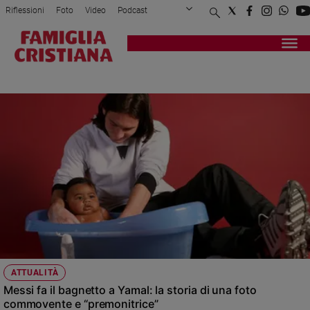
Riflessioni
Foto
Video
Podcast
Privacy Policy
Chi siamo
Contatti
Pubblicità
Attualità
Registrati
Redazione
Italia
ARGENTINA
Cronaca
Politica
Mondo
Economia
Legalità
e
giustizia
Sport
Interviste
Papa
ATTUALITÀ
Papa
Messi fa il bagnetto a Yamal: la storia di una foto
commovente e “premonitrice”