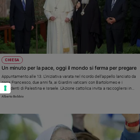
CHIESA
Un minuto per la pace, oggi il mondo si ferma per pregare
Appuntamento alle 13. L'iniziativa varata nel ricordo dell'appello lanciato da
papa Francesco, due anni fa, ai Giardini vaticani con Bartolomeo e i
presidenti di Palestina e Israele. L'Azione cattolica invita a raccogliersi in
preghiera, per un minuto. Dall'isola Tonga all'Africa, da Roma all'Argentina: in
Alberto Bobbio
strada, a casa e al lavoro. Per fermare ogni guerra.