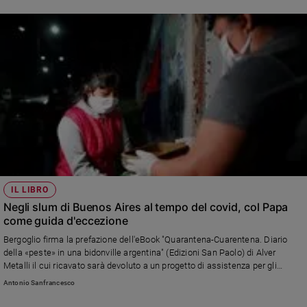
IL LIBRO
Negli slum di Buenos Aires al tempo del covid, col Papa
come guida d'eccezione
Bergoglio firma la prefazione dell'eBook "Quarantena-Cuarentena. Diario
della «peste» in una bidonville argentina" (Edizioni San Paolo) di Alver
Metalli il cui ricavato sarà devoluto a un progetto di assistenza per gli
anziani: «Questo Diario», scrive, «ci fa vedere anche l'umanità bella di tanta
Antonio Sanfrancesco
gente che, attorno alla parrocchia, si prodiga tutti i giorni per aiutare chi è
più bisognoso di aiuto»