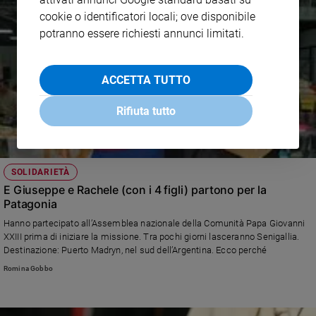
cookie o identificatori locali; ove disponibile
potranno essere richiesti annunci limitati.
ACCETTA TUTTO
Rifiuta tutto
SOLIDARIETÀ
E Giuseppe e Rachele (con i 4 figli) partono per la
Patagonia
Hanno partecipato all’Assemblea nazionale della Comunità Papa Giovanni
XXIII prima di iniziare la missione. Tra pochi giorni lasceranno Senigallia.
Destinazione: Puerto Madryn, nel sud dell’Argentina. Ecco perché
Romina Gobbo