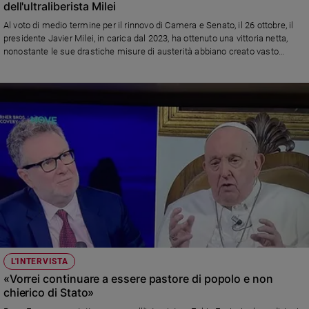
dell'ultraliberista Milei
Sanremo
Al voto di medio termine per il rinnovo di Camera e Senato, il 26 ottobre, il
2026
presidente Javier Milei, in carica dal 2023, ha ottenuto una vittoria netta,
Cinema,
nonostante le sue drastiche misure di austerità abbiano creato vasto
malcontento nel Paese
Tv
e
streaming
Libri
Musica
Arte
Famiglia
ed
educazione
Genitori
e
figli
L'INTERVISTA
Nonni
«Vorrei continuare a essere pastore di popolo e non
Coppia
chierico di Stato»
Scuola