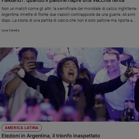
Ambiente
Non un match come gli altri: la semifinale del mondiale di calcio Inghilterra-
e
Argentina rimette di fronte due nazioni contrapposte da una guerra, 44 anni
Creato
dopo. La storia di una partita di calcio che non è solo pallone ma riporta a
Volontariato
quel 1982, alle Malvinas (o Falkland, per i sudditi di Sua Maestà) e a un
Luca Cereda
conflitto mai davvero chiuso.
Diritti
Aziende
di
valore
Caso
della
settimana
Migranti
Diversità
e
inclusione
Costume
Cultura
AMERICA LATINA
e
Elezioni in Argentina, il trionfo inaspettato
spettacoli