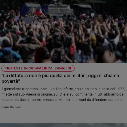
PROTESTE IN SUDAMERICA, L'ANALISI
"La dittatura non è più quella dei militari, oggi si chiama
povertà"
Il giornalista argentino José Luis Tagliaferro, esule politico in Italia dal 1977,
riflette sul suo Paese di origine, sul Cile e sul continente. "Tutti abbiamo dei
desaparecidos da commemorare. Ma i diritti umani da difendere ora sono
quelli degli anziani che non hanno più soldi, dei campesinos che non hanno
Giulia Cerqueti
più lavoro".