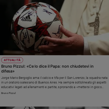
ATTUALITÀ
Bruno Pizzul: «Ce lo dice il Papa: non chiudetevi in
difesa»
Jorge Mario Bergoglio ama il calcio e tifa per il San Lorenzo, la squadra nata
in un oratorio salesiano di Buenos Aires. Ha sempre sottolineato gli aspetti
educativi legati ad allenamenti e partite, spronando a «mettersi in gioco
nella ricerca del bene, nella Chiesa e nella società, senza accontentarsi di
Bruno Pizzul
un “pareggio” mediocre»