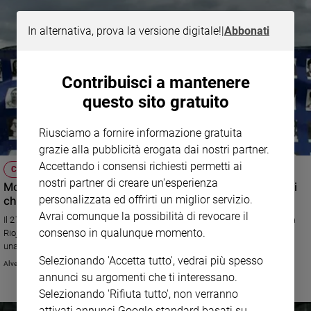
In alternativa, prova la versione digitale!
|
Abbonati
Contribuisci a mantenere
questo sito gratuito
Riusciamo a fornire informazione gratuita
grazie alla pubblicità erogata dai nostri partner.
Accettando i consensi richiesti permetti ai
CHIESA
nostri partner di creare un'esperienza
Monsignor Enrique Angelelli: beato il vescovo dei poveri
personalizzata ed offrirti un miglior servizio.
che lottava per la giustizia
Avrai comunque la possibilità di revocare il
Il 27 aprile si celebra in Argentina l’elevazione agli altari del vescovo di La
consenso in qualunque momento.
Rioja e di altri tre martiri, uccisi dalla dittatura nel 1976. «Sono modelli di
una Chiesa a servizio del popolo»
Selezionando 'Accetta tutto', vedrai più spesso
Alver Metalli
annunci su argomenti che ti interessano.
Selezionando 'Rifiuta tutto', non verranno
attivati annunci Google standard basati su