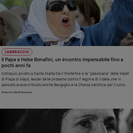
L'ABBRACCIO
Il Papa e Hebe Bonafini, un incontro impensabile fino a
pochi anni fa
Colloquio privato a Santa Marta tra il Pontefice e la “pasionaria” delle Madri
di Plaza di Mayo, leader delle proteste contro il regime di Videla che in
passato aveva criticato anche Bergoglio e la Chiesa cattolica per il ruolo
avuto durante gli anni della dittatura militare. Poi l’ammissione di essersi
Antonio Sanfrancesco
sbagliata: «Con mia sorpresa, sento molti compagni parlare della sua
dedizione e del suo lavoro nelle baraccopoli», scrisse al Papa appena eletto