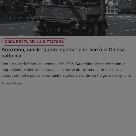
COSA RESTA DELLA DITTATURA
Argentina, quella “guerra sporca” che lacerò la Chiesa
cattolica
Con il colpo di Stato dei generali del 1976, l’Argentina visse sette anni di
repressione, violenze e assassini in nome del «ritorno all’ordine». Una
catastrofe nella quale la comunità ecclesiale si divise tra gravi complicità e
coraggiosa opposizione al regime. Solo di recente, quando era primate
Alberto Guasco
Bergoglio, l’episcopato ha ammesso le proprie colpe.