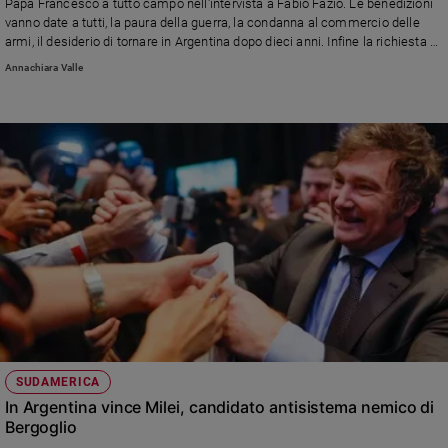
Papa Francesco a tutto campo nell'intervista a Fabio Fazio. Le benedizioni
e
vanno date a tutti, la paura della guerra, la condanna al commercio delle
giovani
armi, il desiderio di tornare in Argentina dopo dieci anni. Infine la richiesta di
tante preghiere che siano «a favore e non contro». Il testo integrale
Adolescenza
Annachiara Valle
dell'intervista, diffuso da la Nove
Bioetica
Vai
Riflessioni
Foto
Video
SUDAMERICA
Podcast
In Argentina vince Milei, candidato antisistema nemico di
Bergoglio
Privacy