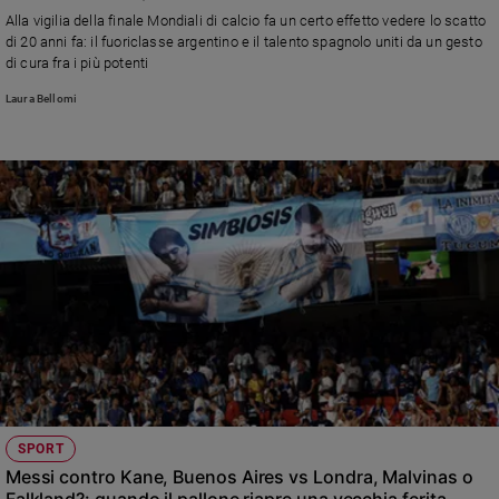
Chiesa
Alla vigilia della finale Mondiali di calcio fa un certo effetto vedere lo scatto
Chiesa
di 20 anni fa: il fuoriclasse argentino e il talento spagnolo uniti da un gesto
di cura fra i più potenti
Fede
Laura Bellomi
e
spiritualità
Santi
Devozione
e
fede
Parola
del
giorno
Santo
del
giorno
Società
SPORT
e
Messi contro Kane, Buenos Aires vs Londra, Malvinas o
valori
Falkland?: quando il pallone riapre una vecchia ferita