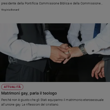
presidente della Pontificia Commissione Biblica e della Commissione
Teologica Internazionale. Uomo di relazioni e vicinanza alla sua gente, già
Virginia Bonard
vescovo di La Plata (Argentina), è un apprezzato autore spirituale. Credere
l'aveva incontrato nel 2020: riproponiamo l'intervista integrale.
ATTUALITÀ
Matrimoni gay, parla il teologo
Perchè non è giusto che gli Stati equiparino il matrimonio eterosessuale
all'unione gay. Le riflessioni del cristiano.