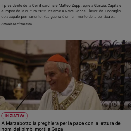
Chiesa
Il presidente della Cei, il cardinale Matteo Zuppi, apre a Gorizia, Capitale
Chiesa
europea della cultura 2025 insieme a Nova Gorica, i lavori del Consiglio
episcopale permanente: «La guerra è un fallimento della politica e
dell’umanità ma non dobbiamo cedere alla “globalizzazione dell’impotenza”
Fede
Antonio Sanfrancesco
denunciata da papa Leone». Sul fine vita: «Serve una legge»
e
spiritualità
Santi
Devozione
e
fede
Parola
del
giorno
Santo
del
giorno
Società
INIZIATIVA
e
A Marzabotto la preghiera per la pace con la lettura dei
valori
nomi dei bimbi morti a Gaza