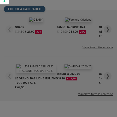
EDICOLA SAN PAOLO
GBABY
FAMIGLIA CRISTIANA
GBABY DIGITA
❮
❯
€ 34,80
€ 21,90
€ 104,00
€ 83,00
ABBONAMEN
37%
20%
€ 16,99
Visualizza tutte le riviste
DIARIO G 2026-27
COLLANA ARS
❮
❯
LE GRANDI BASILICHE ITALIANE
€ 8,90
1 - 2
- € 8,90
- VOL DA 1 AL 5
€ 18,50
€ 64,50
Visualizza tutte le collection