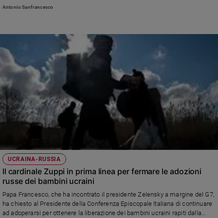
dell’Europa». Poi spiega qual è la missione profonda della Chiesa: «Leggere
Antonio Sanfrancesco
e qualificare le sue posizioni in un’ottica politica, deformando e
immiserendo le sue scelte a convenienze o partigianerie, non fa
comprendere la sua visione che avrà sempre e solo al centro la persona,
senza aggettivi o limiti»
UCRAINA-RUSSIA
Il cardinale Zuppi in prima linea per fermare le adozioni
russe dei bambini ucraini
Papa Francesco, che ha incontrato il presidente Zelensky a margine del G7,
ha chiesto al Presidente della Conferenza Episcopale Italiana di continuare
ad adoperarsi per ottenere la liberazione dei bambini ucraini rapiti dalla