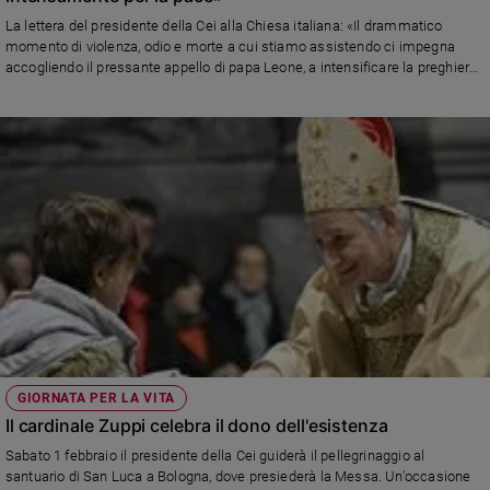
La lettera del presidente della Cei alla Chiesa italiana: «Il drammatico
Sanremo
momento di violenza, odio e morte a cui stiamo assistendo ci impegna
2026
accogliendo il pressante appello di papa Leone, a intensificare la preghiera
Cinema,
per una “pace disarmata e disarmante” e a invocare il Re della Pace
Tv
affinché allontani al più presto dall’umanità gli orrori e le lacrime della
e
guerra»
streaming
Libri
Musica
Arte
Famiglia
ed
educazione
Genitori
e
GIORNATA PER LA VITA
figli
Il cardinale Zuppi celebra il dono dell'esistenza
Nonni
Sabato 1 febbraio il presidente della Cei guiderà il pellegrinaggio al
Coppia
santuario di San Luca a Bologna, dove presiederà la Messa. Un'occasione
Scuola