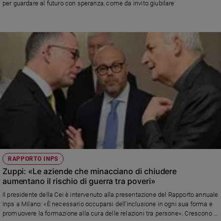
per guardare al futuro con speranza, come da invito giubilare
e
giovani
Adolescenza
Bioetica
Vai
Riflessioni
Foto
RAPPORTO INPS
Video
Zuppi: «Le aziende che minacciano di chiudere
aumentano il rischio di guerra tra poveri»
Podcast
Il presidente della Cei è intervenuto alla presentazione del Rapporto annuale
Inps a Milano: «È necessario occuparsi dell’inclusione in ogni sua forma e
promuovere la formazione alla cura delle relazioni tra persone». Crescono i
Privacy