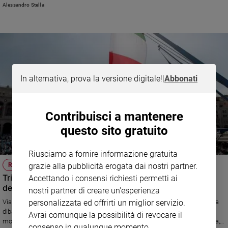
lavoratori iscritti all'Inps (+1,2 % rispetto al 2022) e gli occupati (+2,2%
Alessandro Stella
sull’ultimo trimestre 2023)
Policy
Chi
siamo
In alternativa, prova la versione digitale!
|
Abbonati
Contatti
Pubblicità
Contribuisci a mantenere
questo sito gratuito
Registrati
Riusciamo a fornire informazione gratuita
Redazione
grazie alla pubblicità erogata dai nostri partner.
REPORTAGE
Trieste, la città ferita dalla storia che discute di
Accettando i consensi richiesti permetti ai
Social
democrazia e abbraccia il Papa
nostri partner di creare un'esperienza
personalizzata ed offrirti un miglior servizio.
Viaggio nella città che ospita la Settimana Sociale dei cattolici in Italia tra
dibattiti, spettacoli e i laboratori delle “buone pratiche”. Crocevia di tre
Avrai comunque la possibilità di revocare il
mondi (latino, tedesco e slavo), al confine tra Mediterraneo e Mitteleuropa,
consenso in qualunque momento.