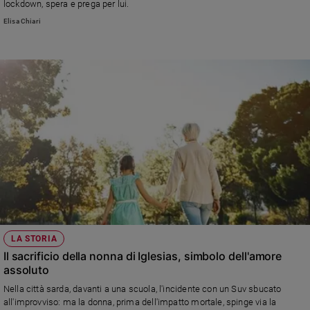
lockdown, spera e prega per lui.
e
Elisa Chiari
giovani
Adolescenza
Bioetica
Vai
Riflessioni
Foto
Video
LA STORIA
Il sacrificio della nonna di Iglesias, simbolo dell'amore
Podcast
assoluto
Nella città sarda, davanti a una scuola, l'incidente con un Suv sbucato
all'improvviso: ma la donna, prima dell'impatto mortale, spinge via la
Privacy