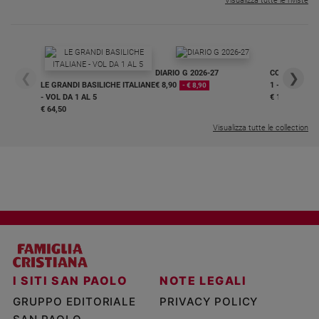
Visualizza tutte le riviste
DIARIO G 2026-27
COLLANA ARS
❮
❯
LE GRANDI BASILICHE ITALIANE
€ 8,90
1 - 2
- € 8,90
- VOL DA 1 AL 5
€ 18,50
€ 64,50
Visualizza tutte le collection
I SITI SAN PAOLO
NOTE LEGALI
GRUPPO EDITORIALE
PRIVACY POLICY