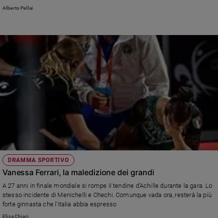
filmare la morte e condividerla sui social. E' l'amara riflessione di Alberto
Alberto Pellai
Pellai: «La crudezza e la verità della morte diventano occasione di
esibizione e di rappresentazione»
DRAMMA SPORTIVO
Vanessa Ferrari, la maledizione dei grandi
A 27 anni in finale mondiale si rompe il tendine d'Achille durante la gara. Lo
stesso incidente di Menichelli e Chechi. Comunque vada ora, resterà la più
forte ginnasta che l'Italia abbia espresso
Elisa Chiari