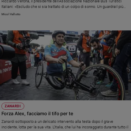
Riccardo Verona, il presidente dell'Associazione Nazionale Bus Turistici
Italiani: «Escludo che si sia trattato di un colpo di sonno. Un guardrail più
Sanremo
resistente avrebbe potuto fare la differenza»
2026
Micol Vallotto
Cinema,
Tv
e
streaming
Libri
Musica
Arte
Famiglia
ed
educazione
Genitori
e
ZANARDI
figli
Forza Alex, facciamo il tifo per te
Nonni
Zanardi sottoposto a un delicato intervento alla testa dopo il grave
Coppia
incidente, lotta per la sua vita. L'Italia, che lui ha incoraggiato durante tutto il
Scuola