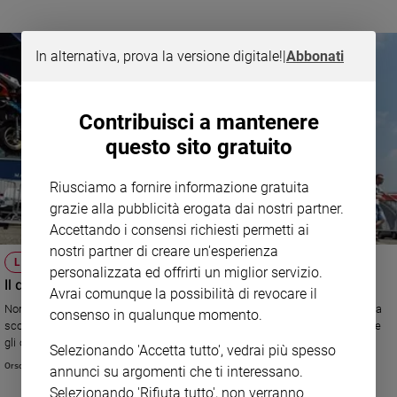
In alternativa, prova la versione digitale!
|
Abbonati
Contribuisci a mantenere
questo sito gratuito
Riusciamo a fornire informazione gratuita
grazie alla pubblicità erogata dai nostri partner.
Accettando i consensi richiesti permetti ai
nostri partner di creare un'esperienza
LA TRAGEDIA
personalizzata ed offrirti un miglior servizio.
Il dono dei genitori del piccolo Marco
Avrai comunque la possibilità di revocare il
Non ce l'ha fatta il bambino di 6 anni rimasto gravemente ferito domenica
consenso in qualunque momento.
scorsa dopo essere caduto in minimoto. I genitori hanno deciso di donare
gli organi. Cinque bambini vivranno grazie a questo gesto.
Selezionando 'Accetta tutto', vedrai più spesso
Orsola Vetri
annunci su argomenti che ti interessano.
Selezionando 'Rifiuta tutto', non verranno