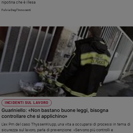
nipotina che è illesa
Policy
Fulvia Degl'Innocenti
Chi
siamo
Contatti
Pubblicità
Registrati
Redazione
INCIDENTI SUL LAVORO
Social
Guariniello: «Non bastano buone leggi, bisogna
controllare che si applichino»
L'ex Pm del caso ThyssenKrupp, una vita a occuparsi di processi in tema di
sicurezza sul lavoro, parla di prevenzione: «Servono più controlli e