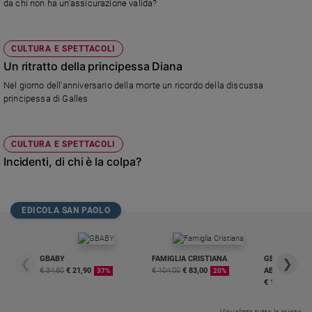
da chi non ha un’assicurazione valida?
CULTURA E SPETTACOLI
Un ritratto della principessa Diana
Nel giorno dell'anniversario della morte un ricordo della discussa
principessa di Galles
CULTURA E SPETTACOLI
Incidenti, di chi è la colpa?
EDICOLA SAN PAOLO
GBABY
FAMIGLIA CRISTIANA
GBABY DIGITA
❮
❯
€ 34,80
€ 21,90
€ 104,00
€ 83,00
ABBONAMEN
37%
20%
€ 16,99