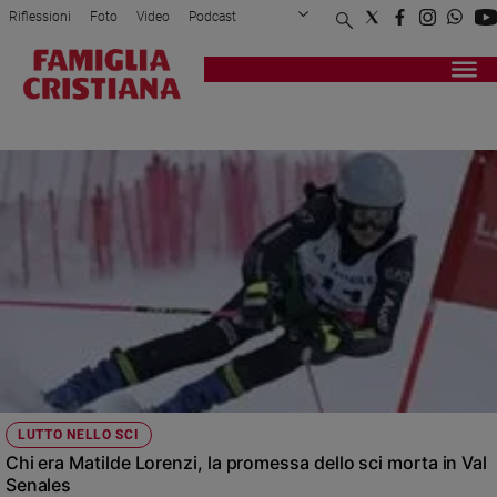
Riflessioni
Foto
Video
Podcast
Privacy Policy
Chi siamo
Contatti
Pubblicità
Attualità
Registrati
Redazione
Italia
INCIDENTE
Cronaca
Politica
Mondo
Economia
Legalità
e
giustizia
Sport
Interviste
Papa
LUTTO NELLO SCI
Papa
Chi era Matilde Lorenzi, la promessa dello sci morta in Val
Senales