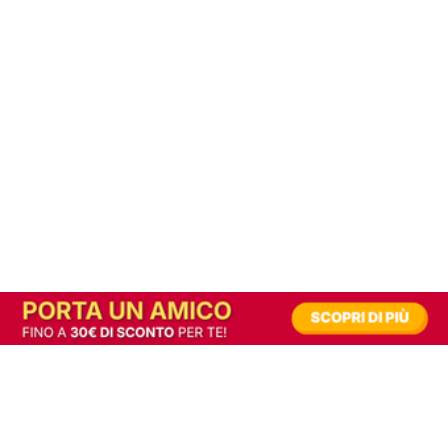
In alternativa, prova la versione digitale!
|
Abbonati
Contribuisci a mantenere questo sito gratuito
Riusciamo a fornire informazione gratuita grazie alla pubblicità erogata dai nostri
partner.
Accettando i consensi richiesti permetti ai nostri partner di creare un'esperienza