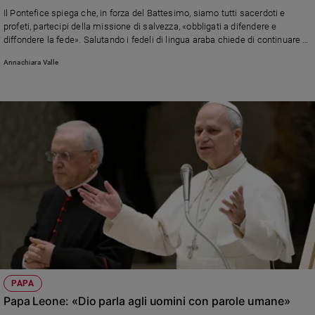
Chiesa
Il Pontefice spiega che, in forza del Battesimo, siamo tutti sacerdoti e
Chiesa
profeti, partecipi della missione di salvezza, «obbligati a difendere e
diffondere la fede». Salutando i fedeli di lingua araba chiede di continuare a
essere strumenti di pace
Fede
Annachiara Valle
e
spiritualità
Santi
Devozione
e
fede
Parola
del
giorno
Santo
del
giorno
Società
PAPA
e
Papa Leone: «Dio parla agli uomini con parole umane»
valori