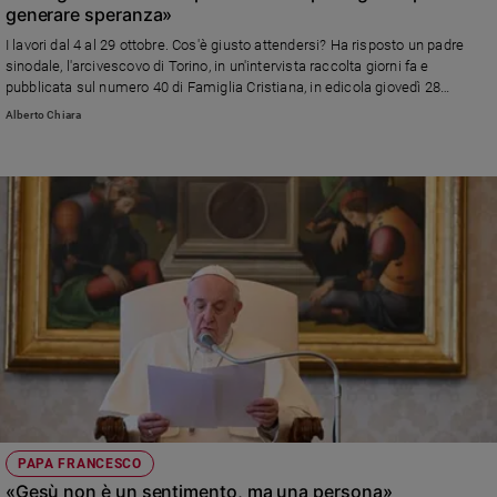
generare speranza»
I lavori dal 4 al 29 ottobre. Cos'è giusto attendersi? Ha risposto un padre
sinodale, l'arcivescovo di Torino, in un'intervista raccolta giorni fa e
pubblicata sul numero 40 di Famiglia Cristiana, in edicola giovedì 28
settembre. «Rifletteremo su come concepiamo la Chiesa e come viviamo
Alberto Chiara
la fede, oggi», ha detto. «Individualismo e narcisismo minacciano la
comunione. Troppo “io”, poco “noi”. Tutti siamo chiamati ad annunciare la
Salvezza, non soltanto vescovi, preti, suore e frati»
PAPA FRANCESCO
«Gesù non è un sentimento, ma una persona»