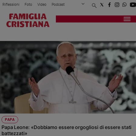
Riflessioni
Foto
Video
Podcast
Privacy Policy
Chi siamo
Contatti
Pubblicità
Attualità
Registrati
Redazione
Italia
CONCILIO
Cronaca
Politica
Mondo
Economia
Legalità
e
giustizia
Sport
Interviste
Papa
PAPA
Papa
Papa Leone: «Dobbiamo essere orgogliosi di essere stati
battezzati»