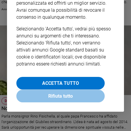
che l'anno giubilare aiuti i cristiani e la Chiesa ad andare verso il prossimo.
personalizzata ed offrirti un miglior servizio.
Avrai comunque la possibilità di revocare il
Annachiara Valle
consenso in qualunque momento.
Selezionando 'Accetta tutto', vedrai più spesso
annunci su argomenti che ti interessano.
Selezionando 'Rifiuta tutto', non verranno
attivati annunci Google standard basati su
cookie o identificatori locali; ove disponibile
potranno essere richiesti annunci limitati.
ACCETTA TUTTO
Rifiuta tutto
DOSSIER
Non grandi raduni, ma autentico spirito evangelico
Parla monsignor Rino Fisichella, al quale papa Francesco ha affidato
l'organizzazione del Giubileo straordinario. L'idea è nata ad agosto del 2014.
Sarà un'opportunità per recuperare la dimensione spirituale vissuta nelle