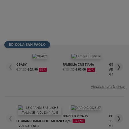
EDICOLA SAN PAOLO
GBABY
FAMIGLIA CRISTIANA
GBABY DIGITA
❮
❯
€ 34,80
€ 21,90
€ 104,00
€ 83,00
ABBONAMEN
37%
20%
€ 16,99
Visualizza tutte le riviste
DIARIO G 2026-27
COLLANA ARS
❮
❯
LE GRANDI BASILICHE ITALIANE
€ 8,90
1 - 2
- € 8,90
- VOL DA 1 AL 5
€ 18,50