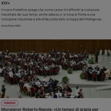
XIV»
Policy
Il nuovo Pontefice spiega che, come Leone XIII affrontò la rivoluzione
industriale dei suoi tempi, anche adesso ci si trova di fronte a una
Chi
rivoluzione industriale e alle sfide poste dallo sviluppo dell'intelligenza
artificiale. E pone il suo Pontificato sotto il segno di Paolo VI e della
Annachiara Valle
siamo
ocnitnuità con papa Francesco
Contatti
Pubblicità
Registrati
Redazione
Social
SINODO
Monsignor Roberto Repole: «Un tempo di grazia per