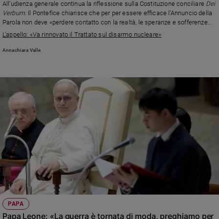
All’udienza generale continua la riflessione sulla Costituzione conciliare
Dei
Ambiente
Verbum
. Il Pontefice chiarisce che per per essere efficace l’Annuncio della
e
Parola non deve «perdere contatto con la realtà, le speranze e sofferenze
Creato
degli uomini»
L'appello: «Va rinnovato il Trattato sul disarmo nucleare»
Volontariato
Annachiara Valle
Diritti
Aziende
di
valore
Caso
della
settimana
Migranti
Diversità
e
inclusione
Costume
Cultura
PAPA
e
spettacoli
Papa Leone: «La guerra è tornata di moda, preghiamo per