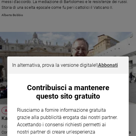
messi d'accordo. La mediazione di Bartolomeo e le resistenze dei russi.
Storia di una scelta epocale come fu per i cattolici il Vaticano II.
Alberto Bobbio
In alternativa, prova la versione digitale!
|
Abbonati
Contribuisci a mantenere
questo sito gratuito
Riusciamo a fornire informazione gratuita
ATTUALITÀ
grazie alla pubblicità erogata dai nostri partner.
Kasper: "La misericordia, virtù esigente"
Accettando i consensi richiesti permetti ai
Il cardinale Walter Kasper, teologo, autore del volume "Misericordia.
nostri partner di creare un'esperienza
Concetto fondamentale del vangelo - chiave della vita cristiana", si augura