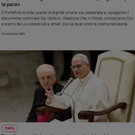
la pace»
Sanremo
Il Pontefice ricorda quanto la dignità umana sia calpestata e, spiegando il
2026
documento conciliare Dei Verbum, ribadisce che, in Cristo, conosciamo Dio
Cinema,
e siamo da Lui conosciuti e amati. Dio sa quali sono le nostre necessità
Tv
Annachiara Valle
e
streaming
Libri
Musica
Arte
Famiglia
ed
educazione
Genitori
e
figli
Nonni
Coppia
PAPA
Scuola