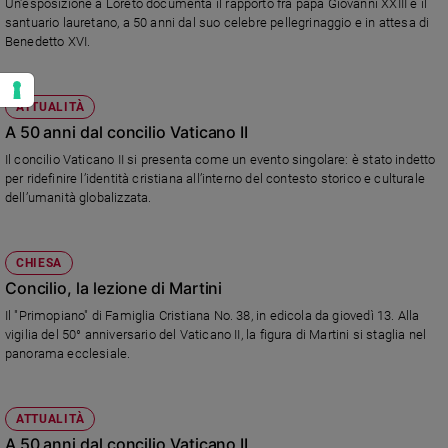
Un'esposizione a Loreto documenta il rapporto fra papa Giovanni XXIII e il
santuario lauretano, a 50 anni dal suo celebre pellegrinaggio e in attesa di
Benedetto XVI.
ATTUALITÀ
A 50 anni dal concilio Vaticano II
Il concilio Vaticano II si presenta come un evento singolare: è stato indetto
per ridefinire l’identità cristiana all’interno del contesto storico e culturale
dell’umanità globalizzata.
CHIESA
Concilio, la lezione di Martini
Il "Primopiano" di Famiglia Cristiana No. 38, in edicola da giovedì 13. Alla
vigilia del 50° anniversario del Vaticano II, la figura di Martini si staglia nel
panorama ecclesiale.
ATTUALITÀ
A 50 anni dal concilio Vaticano II