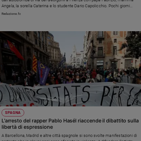
Angela, la sorella Caterina e lo studente Dario Capolicchio. Pochi giorni
Sanremo
prima scrisse questa poesia su un quaderno che tuttora conservano i suoi
Redazione.fc
2026
zii e che i Ros hanno scelto come titolo all'operazione che ha portato alla
Cinema,
cattura di Matteo Messina Denaro
Tv
e
streaming
Libri
Musica
Arte
Famiglia
ed
educazione
Genitori
e
SPAGNA
figli
L'arresto del rapper Pablo Hasél riaccende il dibattito sulla
Nonni
libertà di espressione
Coppia
A Barcellona, Madrid e altre città spagnole si sono svolte manifestazioni di
Scuola