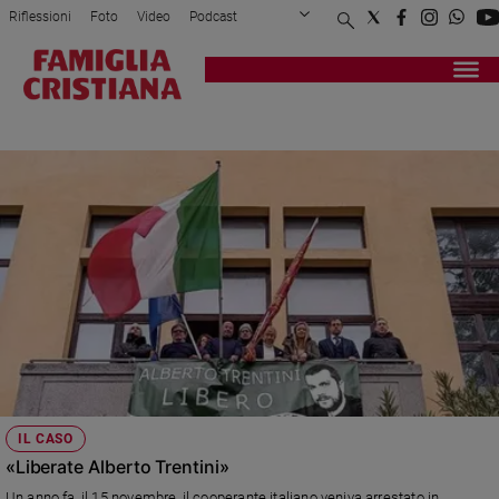
Riflessioni
Foto
Video
Podcast
Privacy Policy
Chi siamo
Contatti
Pubblicità
Attualità
Registrati
Redazione
Italia
ARRESTO
Cronaca
Politica
Mondo
Economia
Legalità
e
giustizia
Sport
Interviste
Papa
IL CASO
Papa
«Liberate Alberto Trentini»
Un anno fa, il 15 novembre, il cooperante italiano veniva arrestato in