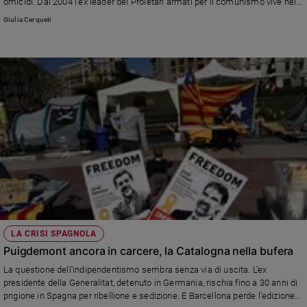
omicidi. Dal 2004 l'ex leader dei Proletari armati per il comunismo vive nel
Paese latinoamericano. Nel 2010 l'allora presidente Lula gli ha concesso lo
Giulia Cerqueti
status di rifugiato politico.
LA CRISI SPAGNOLA
Puigdemont ancora in carcere, la Catalogna nella bufera
La questione dell'indipendentismo sembra senza via di uscita. L'ex
presidente della Generalitat, detenuto in Germania, rischia fino a 30 anni di
prigione in Spagna per ribellione e sedizione. E Barcellona perde l'edizione