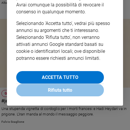
nell'educare.
Alberto Pellai
Avrai comunque la possibilità di revocare il
consenso in qualunque momento.
Selezionando 'Accetta tutto', vedrai più spesso
annunci su argomenti che ti interessano.
Selezionando 'Rifiuta tutto', non verranno
attivati annunci Google standard basati su
cookie o identificatori locali; ove disponibile
potranno essere richiesti annunci limitati.
ACCETTA TUTTO
Rifiuta tutto
GERUSALEMME, DAMASCO E DINTORNI
#jesuisheydari: in Iran vietato piangere per Parigi
Una stupenda vignetta di cordoglio per i morti francesi e Hadi Heydari va in
prigione. L'Iran manda al mondo il messaggio peggiore.
Fulvio Scaglione