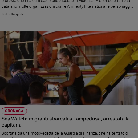
protesta che in alcuni casi sono sfociate in violenza. A difendere l'artista
e
catalano molte organizzazioni come Amnesty International e personaggi
giovani
del mondo dello spettacolo secondo i quali il cantante sarebbe stato
Giulia Cerqueti
arrestato per un reato di opinione
Adolescenza
Bioetica
Vai
Riflessioni
Foto
Video
CRONACA
Sea Watch: migranti sbarcati a Lampedusa, arrestata la
Podcast
capitana
Scortata da una motovedetta della Guardia di Finanza, che ha tentato di
Privacy