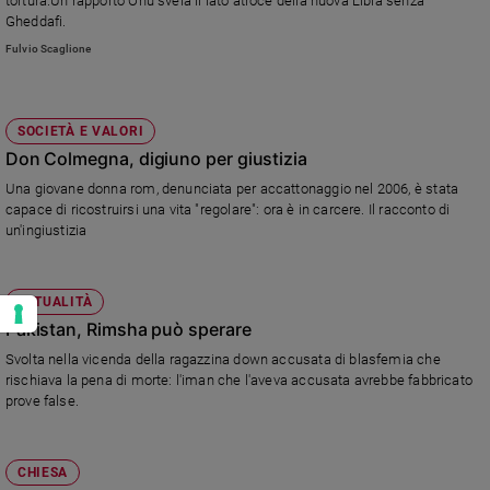
tortura.Un rapporto Onu svela il lato atroce della nuova Libia senza
Gheddafi.
Fulvio Scaglione
SOCIETÀ E VALORI
Don Colmegna, digiuno per giustizia
Una giovane donna rom, denunciata per accattonaggio nel 2006, è stata
capace di ricostruirsi una vita "regolare": ora è in carcere. Il racconto di
un'ingiustizia
ATTUALITÀ
Pakistan, Rimsha può sperare
Svolta nella vicenda della ragazzina down accusata di blasfemia che
rischiava la pena di morte: l'iman che l'aveva accusata avrebbe fabbricato
prove false.
CHIESA