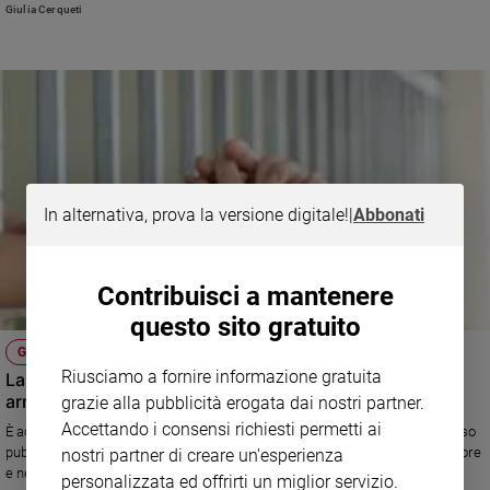
2019 del giro del mondo in barca a vela a causa dell'instabilità politica.
Giulia Cerqueti
In alternativa, prova la versione digitale!
|
Abbonati
Contribuisci a mantenere
questo sito gratuito
GENITORI CORAGGIOSI
Riusciamo a fornire informazione gratuita
La scelta straziante ma giusta della madre che ha fatto
arrestare il figlio
grazie alla pubblicità erogata dai nostri partner.
Accettando i consensi richiesti permetti ai
È accaduto a Bari. Una madre ha consegnato il figlio latitante e poi ha reso
pubblica una lettera aperta al figlio per spiegare il suo gesto. Nel suo dolore
nostri partner di creare un'esperienza
e nella sua lucidità ci sono indicazioni preziose sul ruolo degli adulti
personalizzata ed offrirti un miglior servizio.