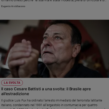
lo hanno difeso perché "la sua vita è stata modesta, piena di difficoltà e di
sacrifici", ma "retta da una eccezionale forza intellettuale"
Eugenio Arcidiacono
LA SVOLTA
Il caso Cesare Battisti a una svolta: il Brasile apre
all'estradizione
Il giudice Luis Fux ha ordinato l'arresto immediato del terrorista latitante
italiano, condannato nel 1991 all'ergastolo in contumacia per quattro