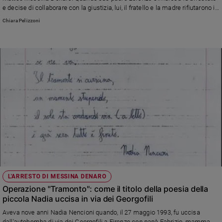
Ambiente
e decise di collaborare con la giustizia, lui, il fratello e la madre rifiutarono il
e
programma di protezione restando a vivere a Castelvetrano, tra mille paure
Chiara Pelizzoni
e tanto orgoglio
Creato
Volontariato
Diritti
Aziende
di
valore
Caso
della
settimana
Migranti
Diversità
e
inclusione
L'ARRESTO DI MESSINA DENARO
Costume
Operazione "Tramonto": come il titolo della poesia della
piccola Nadia uccisa in via dei Georgofili
Cultura
e
Aveva nove anni Nadia Nencioni quando, il 27 maggio 1993, fu uccisa
spettacoli
dall'autobomba di via dei Georgofili a Firenze con papà Fabrizio, mamma