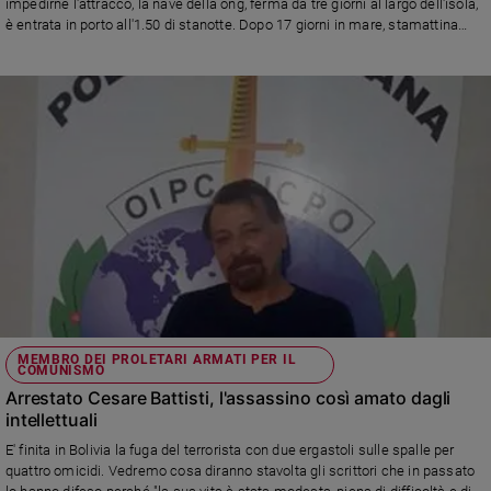
impedirne l'attracco, la nave della ong, ferma da tre giorni al largo dell'isola,
Policy
è entrata in porto all'1.50 di stanotte. Dopo 17 giorni in mare, stamattina
all'alba i 40 migranti a bordo sono stati sbarcati. La capitana tedesca
Carola Rackete, è ora in stato di arresto per violazione dell'Articolo 1100 del
Chi
codice della navigazione: resistenza o violenza contro nave da guerra, un
reato che prevede una pena dai tre ai 10 anni di reclusione. I migranti sono
siamo
sbarcati tra gli applausi dei presenti accorsi ad accoglierli sulla banchina.
Contatti
Pubblicità
Registrati
Redazione
MEMBRO DEI PROLETARI ARMATI PER IL
COMUNISMO
Arrestato Cesare Battisti, l'assassino così amato dagli
Social
intellettuali
E' finita in Bolivia la fuga del terrorista con due ergastoli sulle spalle per
quattro omicidi. Vedremo cosa diranno stavolta gli scrittori che in passato