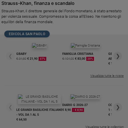
Strauss-Khan, finanza e scandalo
Strauss-Khan, il direttore generale del Fondo monetario, è stato arrestato
per violenza sessuale. Compromessa la corsa all'Eliseo. Ne risentono gli
equilibri della finanza mondiale.
EDICOLA SAN PAOLO
GBABY
FAMIGLIA CRISTIANA
GBABY DIGITA
❮
❯
€ 34,80
€ 21,90
€ 104,00
€ 83,00
ABBONAMEN
37%
20%
€ 16,99
Visualizza tutte le riviste
DIARIO G 2026-27
COLLANA ARS
❮
❯
LE GRANDI BASILICHE ITALIANE
€ 8,90
1 - 2
- € 8,90
- VOL DA 1 AL 5
€ 18,50
€ 64,50
Visualizza tutte le collection