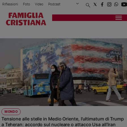
Riflessioni
Foto
Video
Podcast
Privacy Policy
Chi siamo
Contatti
Pubblicità
Attualità
Registrati
Redazione
Italia
ATTACCO
Cronaca
Politica
Mondo
Economia
Legalità
e
giustizia
Sport
Interviste
Papa
MONDO
Papa
Tensione alle stelle in Medio Oriente, l’ultimatum di Trump
a Teheran: accordo sul nucleare o attacco Usa all’Iran