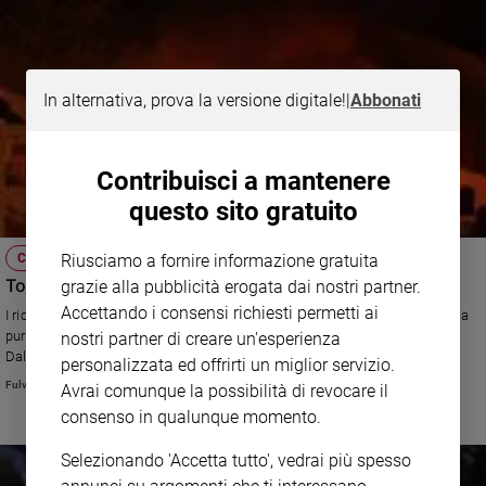
In alternativa, prova la versione digitale!
|
Abbonati
Contribuisci a mantenere
questo sito gratuito
Riusciamo a fornire informazione gratuita
CRONACHE DELL'INTIFADA
Tomba del Patriarca: la scintilla del jihad
grazie alla pubblicità erogata dai nostri partner.
Accettando i consensi richiesti permetti ai
I richiami alla "guerra santa per Gerusalemme" rischiano di soppiantare la
pur feroce lotta politica. Il ruolo dei luoghi santi e dei Movimenti islamici.
nostri partner di creare un'esperienza
Dal nostro inviato.
personalizzata ed offrirti un miglior servizio.
Fulvio Scaglione
Avrai comunque la possibilità di revocare il
consenso in qualunque momento.
Selezionando 'Accetta tutto', vedrai più spesso