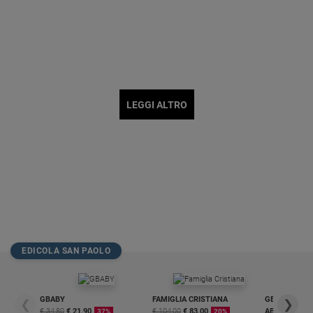
LEGGI ALTRO
EDICOLA SAN PAOLO
GBABY
FAMIGLIA CRISTIANA
GBABY DIGITA
❮
❯
€ 34,80
€ 21,90
€ 104,00
€ 83,00
ABBONAMEN
37%
20%