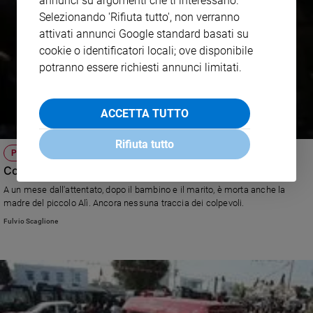
annunci su argomenti che ti interessano.
Selezionando 'Rifiuta tutto', non verranno
attivati annunci Google standard basati su
cookie o identificatori locali; ove disponibile
potranno essere richiesti annunci limitati.
ACCETTA TUTTO
Rifiuta tutto
PALESTINA
Com'è difficile trovare i terroristi ebrei
A un mese dall'attentato, dopo il bambino e il marito, è morta anche la
madre del piccolo Alì. Ancora nessuna traccia dei colpevoli.
Fulvio Scaglione