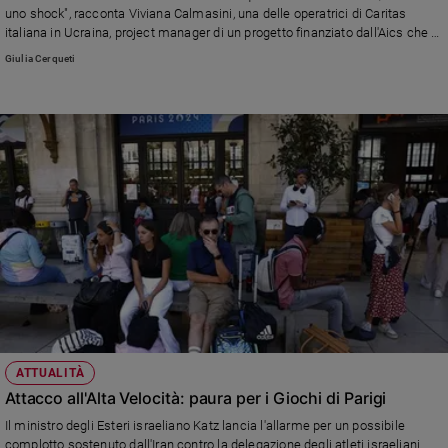
uno shock", racconta Viviana Calmasini, una delle operatrici di Caritas
Sanremo
italiana in Ucraina, project manager di un progetto finanziato dall'Aics che si
2026
occupa di assistenza sanitaria e psicologica, distribuzione di viveri, kit
Giulia Cerqueti
igienici e farmaci per gli sfollati e per la popolazione locale in difficoltà
Cinema,
Tv
e
streaming
Libri
Musica
Arte
Famiglia
ed
educazione
Genitori
e
figli
ATTUALITÀ
Nonni
Attacco all'Alta Velocità: paura per i Giochi di Parigi
Coppia
Il ministro degli Esteri israeliano Katz lancia l'allarme per un possibile
complotto sostenuto dall'Iran contro la delegazione degli atleti israeliani
Scuola