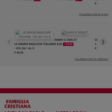
€ 16,99
Visualizza tutte le riviste
DIARIO G 2026-27
COLLANA ARS
❮
❯
LE GRANDI BASILICHE ITALIANE
€ 8,90
1 - 2
- € 8,90
- VOL DA 1 AL 5
€ 18,50
€ 64,50
Visualizza tutte le collection