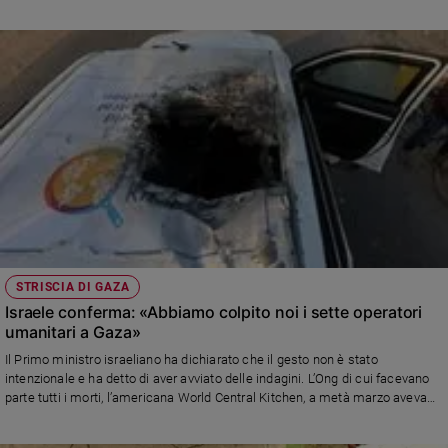
conversione dell'uranio (UCF) che produce esafluoruro di uranio
Policy
Chi
siamo
Contatti
Pubblicità
Registrati
STRISCIA DI GAZA
Redazione
Israele conferma: «Abbiamo colpito noi i sette operatori
umanitari a Gaza»
Il Primo ministro israeliano ha dichiarato che il gesto non è stato
Social
intenzionale e ha detto di aver avviato delle indagini. L’Ong di cui facevano
parte tutti i morti, l’americana World Central Kitchen, a metà marzo aveva
portato a Gaza 200 tonnellate di aiuti alimentari e circa 300 mila pasti a
bordo della nave Open Arms