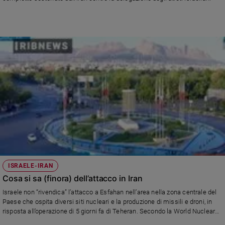
e
giovani
Adolescenza
Bioetica
Vai
Riflessioni
Foto
ISRAELE-IRAN
Video
Cosa si sa (finora) dell’attacco in Iran
Israele non “rivendica” l’attacco a Esfahan nell’area nella zona centrale del
Podcast
Paese che ospita diversi siti nucleari e la produzione di missili e droni, in
risposta all’operazione di 5 giorni fa di Teheran. Secondo la World Nuclear
Privacy
Association, l’Isfahan Nuclear Technology Centre comprende un impianto di