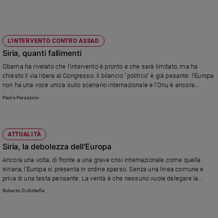
L'INTERVENTO CONTRO ASSAD
Siria, quanti fallimenti
Obama ha rivelato che l'intervento è pronto e che sarà limitato, ma ha
chiesto il via libera al Congresso. Il bilancio "politico" è già pesante: l'Europa
non ha una voce unica sullo scenario internazionale e l'Onu è ancora
bloccata dai veti. Così muore la via del dialogo, indicata anche oggi dal
Paolo Perazzolo
Papa nell'Angelus come unica via. Parliamone.
ATTUALITÀ
Siria, la debolezza dell'Europa
Ancora una volta, di fronte a una grave crisi internazionale come quella
siriana, l'Europa si presenta in ordine sparso. Senza una linea comune e
priva di una testa pensante. La verità è che nessuno vuole delegare la
propria politica estera a Bruxelles.
Roberto Zichittella