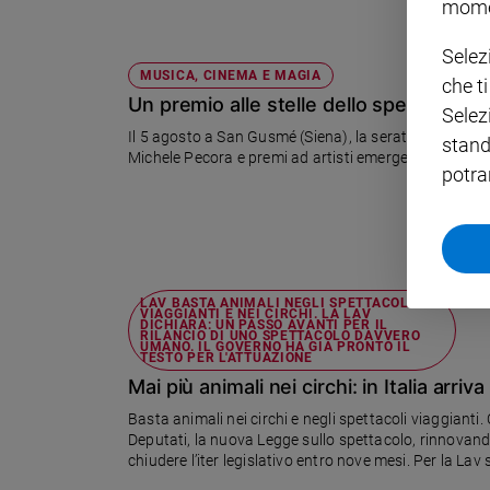
mome
Policy
Selez
MUSICA, CINEMA E MAGIA
che t
Chi
Un premio alle stelle dello spettacolo i
Selez
siamo
Il 5 agosto a San Gusmé (Siena), la serata del "Premio
stand
Michele Pecora e premi ad artisti emergenti
potra
Contatti
Pubblicità
Registrati
LAV BASTA ANIMALI NEGLI SPETTACOLI
VIAGGIANTI E NEI CIRCHI. LA LAV
DICHIARA: UN PASSO AVANTI PER IL
RILANCIO DI UNO SPETTACOLO DAVVERO
UMANO. IL GOVERNO HA GIÀ PRONTO IL
Redazione
TESTO PER L'ATTUAZIONE
Mai più animali nei circhi: in Italia arriva
Social
Basta animali nei circhi e negli spettacoli viaggianti.
Deputati, la nuova Legge sullo spettacolo, rinnovan
chiudere l’iter legislativo entro nove mesi. Per la Lav
spettacolo più amana, in linea con il sentire di moltissimi italiani Basta animali negli spettacoli viag