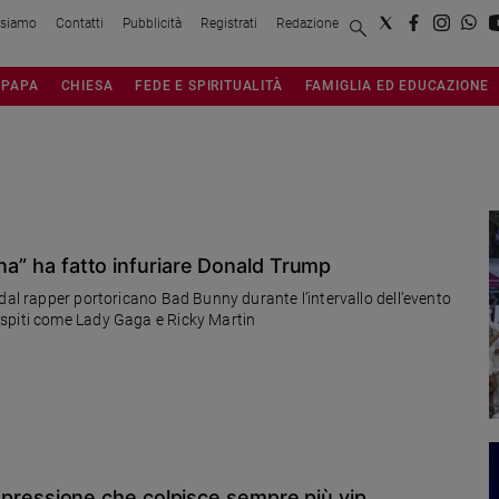
 siamo
Contatti
Pubblicità
Registrati
Redazione
PAPA
CHIESA
FEDE E SPIRITUALITÀ
FAMIGLIA ED EDUCAZIONE
ina” ha fatto infuriare Donald Trump
dal rapper portoricano Bad Bunny durante l’intervallo dell’evento
ospiti come Lady Gaga e Ricky Martin
a depressione che colpisce sempre più vip