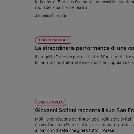
Indicativo". "Famiglia Cristiana" ha assistito in ante
ruolo della parola nel teatro
Sanremo
2026
Albarosa Camaldo
Cinema,
Tv
e
TEATRO SOCIALE
streaming
La straordinaria performance di una com
Libri
Il progetto Diversity porta a teatro 80 interpreti di diverse abilità, età, 
Musica
Milano, poi gratuitamente nei quartieri popolari della
Arte
Famiglia
ed
educazione
Genitori
L'INTERVISTA
e
Giovanni Scifoni racconta il suo San F
figli
Nonni
Molti lo conoscono per il suo ruolo nella serie tv Rai
Assisi. Giovanni Scifoni, attore e drammaturgo clas
Coppia
al patrono d'Italia che girerà tutto il Paese
Scuola