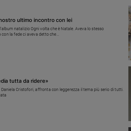
spettacolo davvero umano. Il Governo ha già pronto il testo per
nostro ultimo incontro con lei
'album natalizio Ogni volta che è Natale. Aveva lo stesso
con la fede ci aveva detto che...
ia tutta da ridere»
Daniela Cristofori, affronta con leggerezza il tema più serio di tutti.
vata