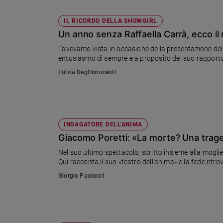
Lav dichiara: un passo avanti per il rilancio di uno 
l'attuazione
IL RICORDO DELLA SHOWGIRL
Un anno senza Raffaella Carrà, ecco il 
L'avevamo vista in occasione della presentazione dell
entusiasmo di sempre e a proposito del suo rapporto 
Fulvia Degl'Innocenti
INDAGATORE DELL'ANIMA
Giacomo Poretti: «La morte? Una traged
Nel suo ultimo spettacolo, scritto insieme alla moglie 
Qui racconta il suo «teatro dell’anima» e la fede ritro
Giorgio Paolucci