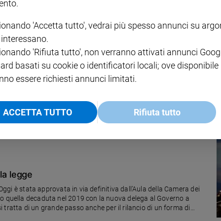
nto.
ionando 'Accetta tutto', vedrai più spesso annunci su arg
i interessano.
n un borgo tra le vigne
ionando 'Rifiuta tutto', non verranno attivati annunci Goog
 stelle dello spettacolo". Riconoscimenti alla carriera a Sandra Milo,
ard basati su cookie o identificatori locali; ove disponibile
nno essere richiesti annunci limitati.
ACCETTA TUTTO
Rifiuta tutto
 la legge
 Oggi è stata approvata in via definitiva dall’Aula della Camera dei
do quella decaduta nel 2019 con la nuova delega al Governo a
 si tratta di un grande passo anche per il rilancio di un forma di
gianti e nei circhi. La