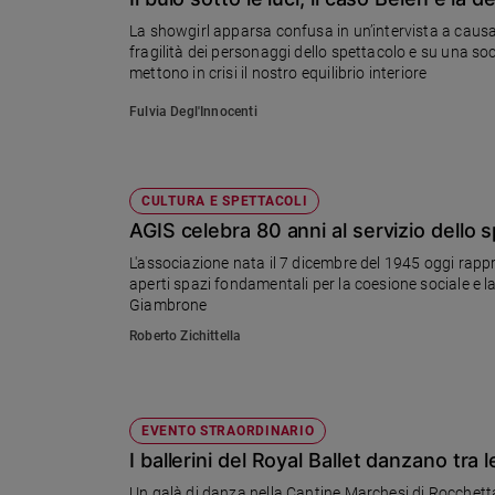
Chiesa
La showgirl apparsa confusa in un’intervista a causa d
Chiesa
fragilità dei personaggi dello spettacolo e su una so
mettono in crisi il nostro equilibrio interiore
Fede
e
Fulvia Degl'Innocenti
spiritualità
Santi
Devozione
CULTURA E SPETTACOLI
e
AGIS celebra 80 anni al servizio dello s
fede
L'associazione nata il 7 dicembre del 1945 oggi rapp
Parola
aperti spazi fondamentali per la coesione sociale e la
del
Giambrone
giorno
Roberto Zichittella
Santo
del
giorno
EVENTO STRAORDINARIO
Società
e
I ballerini del Royal Ballet danzano tra
valori
Un galà di danza nella Cantine Marchesi di Rocchetta 