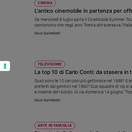
CINEMA
L'antico cinemobile in partenza per offri
Da mercoledì 8 luglio parte il CineMobile Summer Tou
camioncino che negli anni Trenta attraversava l’Ital
Giusi Galimberti
TELEVISIONE
La top 10 di Carlo Conti: da stasera in 
Quali sono le 10 canzoni più gettonate nel 1988? E le 
preferiti dai genitori nel 1960? Due squadre di vip si a
e insieme del ricordo. Al via domenica 14 giugno “To
settimane in prima serata dalle ore 21.25. Il present
Giusi Galimberti
che rappresenta per Rai1 il punto di ripartenza delle 
successive tre puntate saranno trasmesse di venerdì
ARTE IN FAMIGLIA