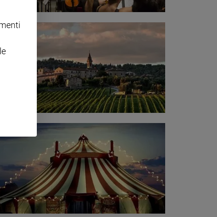
omenti
le