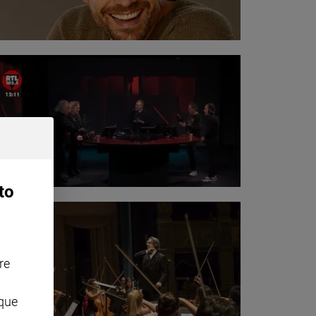
to
re
nque