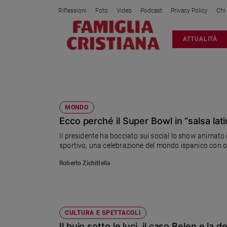
Riflessioni
Foto
Video
Podcast
Privacy Policy
Chi
Attualità
ATTUALITÀ
Italia
Cronaca
Politica
SPETTACOLO
Mondo
Economia
MONDO
Ecco perché il Super Bowl in “salsa lat
Legalità
e
Il presidente ha bocciato sui social lo show animato 
giustizia
sportivo, una celebrazione del mondo ispanico con 
Sport
Roberto Zichittella
Interviste
Papa
Papa
CULTURA E SPETTACOLI
Il buio sotto le luci, il caso Belen e l