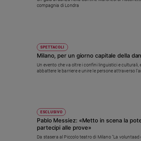
Ambiente
compagnia di Londra
e
Creato
Volontariato
Diritti
Aziende
SPETTACOLI
di
Milano, per un giorno capitale della dan
valore
Caso
Un evento che va oltre i confini linguistici e cultural
della
abbattere le barriere e unire le persone attraverso l’
settimana
Migranti
Diversità
e
inclusione
ESCLUSIVO
Costume
Pablo Messiez: «Metto in scena la pote
partecipi alle prove»
Cultura
e
Da stasera al Piccolo teatro di Milano "La voluntaad d
spettacoli