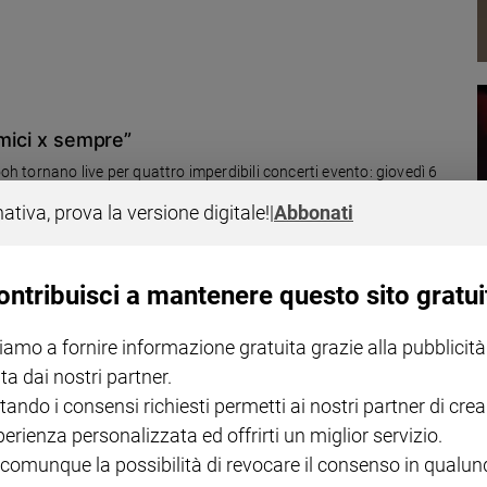
amici x sempre”
ooh tornano live per quattro imperdibili concerti evento: giovedì 6
sabato 15 luglio allo Stadio Olimpico di Roma, e il 29 e il 30
nativa, prova la versione digitale!
|
Abbonati
ontribuisci a mantenere questo sito gratui
iamo a fornire informazione gratuita grazie alla pubblicità
23
ta dai nostri partner.
pira alle "Città invisibili" di Italo Calvino nel centenario della nascita.
tando i consensi richiesti permetti ai nostri partner di crea
come Laurie Anderson, Marta Argerich, Beatrice Rana, Anne-Sophie
perienza personalizzata ed offrirti un miglior servizio.
 comunque la possibilità di revocare il consenso in qualu