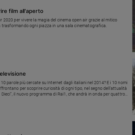
re film all'aperto
r 2020 per vivere la magia del cinema open air grazie al mitico
ia trasformando ogni piazza in una sala cinematografica.
televisione
10 parole più cercate su Internet dagli italiani nel 2014? E i 10 nomi
ffrontano per scoprire curiosità di ogni tipo, nel segno dell'attualità
p Dieci”, il nuovo programma di Rai1, che andrà in onda per quattro
atore e padrone di casa sarà alle prese con un varietà divertente e
prime serate dopo lo stop delle produzioni per il ‘lockdown’. Le
.