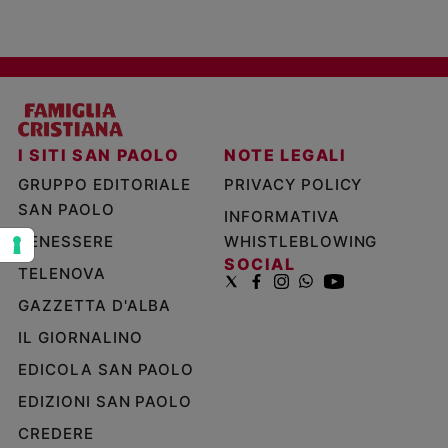
e
giovani
Adolescenza
Bioetica
I SITI SAN PAOLO
NOTE LEGALI
Vai
GRUPPO EDITORIALE
PRIVACY POLICY
SAN PAOLO
INFORMATIVA
Riflessioni
BENESSERE
WHISTLEBLOWING
SOCIAL
TELENOVA
Foto
GAZZETTA D'ALBA
IL GIORNALINO
Video
EDICOLA SAN PAOLO
Podcast
EDIZIONI SAN PAOLO
CREDERE
Privacy