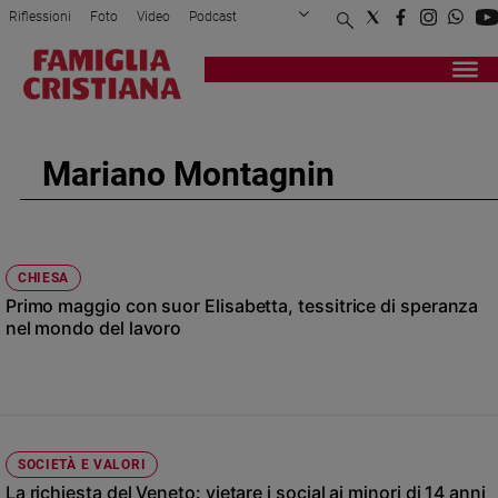
Riflessioni
Foto
Video
Podcast
Privacy Policy
Chi siamo
Contatti
Pubblicità
Attualità
Registrati
Redazione
Italia
Cronaca
Mariano Montagnin
Politica
Mondo
Economia
Legalità
CHIESA
e
Primo maggio con suor Elisabetta, tessitrice di speranza
giustizia
nel mondo del lavoro
Sport
Interviste
Papa
Papa
SOCIETÀ E VALORI
La richiesta del Veneto: vietare i social ai minori di 14 anni