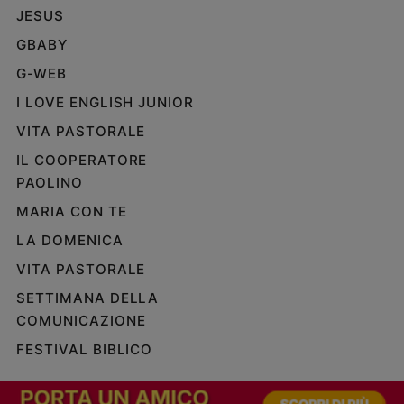
JESUS
Policy
GBABY
Chi
G-WEB
siamo
I LOVE ENGLISH JUNIOR
VITA PASTORALE
Contatti
IL COOPERATORE
PAOLINO
Pubblicità
MARIA CON TE
Registrati
LA DOMENICA
VITA PASTORALE
Redazione
SETTIMANA DELLA
COMUNICAZIONE
Social
FESTIVAL BIBLICO