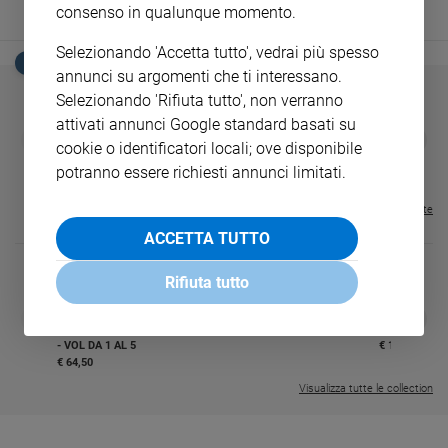
consenso in qualunque momento.
Sanremo
2026
Selezionando 'Accetta tutto', vedrai più spesso
EDICOLA SAN PAOLO
Cinema,
annunci su argomenti che ti interessano.
Tv
Selezionando 'Rifiuta tutto', non verranno
e
attivati annunci Google standard basati su
GBABY
FAMIGLIA CRISTIANA
GBABY DIGITA
streaming
❮
❯
cookie o identificatori locali; ove disponibile
€ 34,80
€ 21,90
€ 104,00
€ 83,00
ABBONAMEN
37%
20%
Libri
€ 16,99
potranno essere richiesti annunci limitati.
Musica
Visualizza tutte le riviste
Arte
ACCETTA TUTTO
Famiglia
ed
Rifiuta tutto
educazione
DIARIO G 2026-27
COLLANA ARS
❮
❯
Genitori
LE GRANDI BASILICHE ITALIANE
€ 8,90
1 - 2
- € 8,90
e
- VOL DA 1 AL 5
€ 18,50
€ 64,50
figli
Visualizza tutte le collection
Nonni
Coppia
Scuola