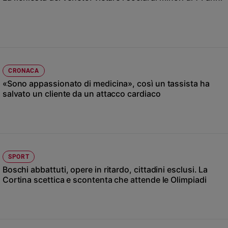
Chiesa
Chiesa
Fede
e
spiritualità
CRONACA
Santi
«Sono appassionato di medicina», così un tassista ha
Devozione
salvato un cliente da un attacco cardiaco
e
fede
Parola
del
giorno
Santo
SPORT
del
Boschi abbattuti, opere in ritardo, cittadini esclusi. La
giorno
Cortina scettica e scontenta che attende le Olimpiadi
Società
e
valori