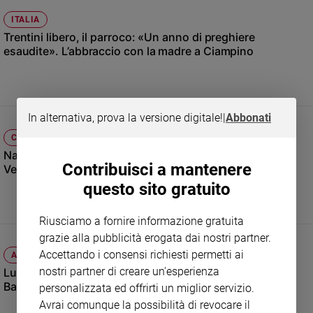
Ambiente
ITALIA
e
Trentini libero, il parroco: «Un anno di preghiere
Creato
esaudite». L’abbraccio con la madre a Ciampino
Volontariato
Diritti
Aziende
di
In alternativa, prova la versione digitale!
|
Abbonati
valore
CHIESA
Caso
Natale a Venezia, il monito del Patriarca e la magia dei
della
Contribuisci a mantenere
Vespri a San Marco
settimana
questo sito gratuito
Migranti
Diversità
Riusciamo a fornire informazione gratuita
e
inclusione
grazie alla pubblicità erogata dai nostri partner.
Accettando i consensi richiesti permetti ai
Costume
A 10 ANNI DAL BATACLAN
nostri partner di creare un'esperienza
Luciana Milani ricorda la figlia Valeria Solesin, uccisa al
Cultura
Bataclan
personalizzata ed offrirti un miglior servizio.
e
Avrai comunque la possibilità di revocare il
spettacoli