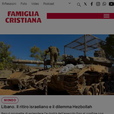
Riflessioni
Foto
Video
Podcast
Privacy Policy
Chi siamo
Contatti
Pubblicità
Attualità
Registrati
Redazione
Italia
HEZBOLLAH
Cronaca
Politica
Mondo
Economia
Legalità
e
giustizia
Sport
Interviste
Papa
MONDO
Papa
Libano. Il ritiro israeliano e il dilemma Hezbollah
Beirut promette di estendere l’autorità dell’esercito fino al confine con