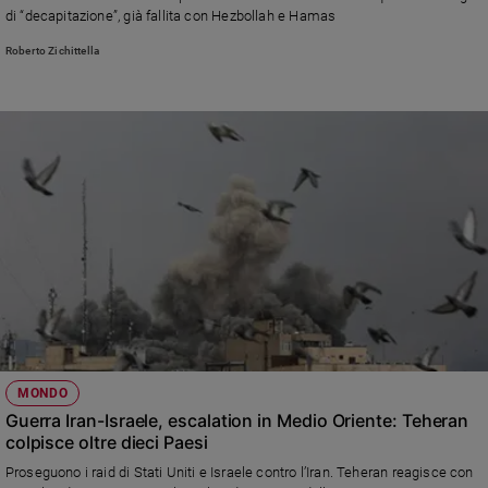
di “decapitazione”, già fallita con Hezbollah e Hamas
Sanremo
2026
Roberto Zichittella
Cinema,
Tv
e
streaming
Libri
Musica
Arte
Famiglia
ed
educazione
Genitori
e
MONDO
figli
Guerra Iran-Israele, escalation in Medio Oriente: Teheran
Nonni
colpisce oltre dieci Paesi
Coppia
Proseguono i raid di Stati Uniti e Israele contro l’Iran. Teheran reagisce con
Scuola