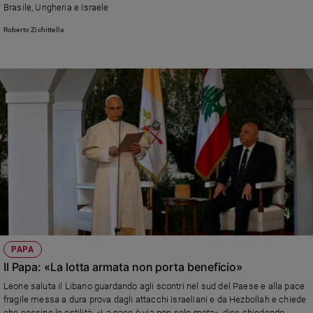
Brasile, Ungheria e Israele
Policy
Roberto Zichittella
Chi
siamo
Contatti
Pubblicità
Registrati
Redazione
PAPA
Social
Il Papa: «La lotta armata non porta beneficio»
Leone saluta il Libano guardando agli scontri nel sud del Paese e alla pace
fragile messa a dura prova dagli attacchi israeliani e da Hezbollah e chiede
che cessino le ostilità. «La pace è via non solo meta», dice chiedendo