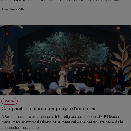
negoziati e diplomazia «anche con chi oggi si considera nemico»
Annachiara Valle
PAPA
Campanili e minareti per pregare l’unico Dio
A Beirut l’Incontro ecumenico e interreligioso con Leone XIV. E i leader
musulmani mettono il Libano nelle mani del Papa per trovare pace dalle
aggressioni israeliane