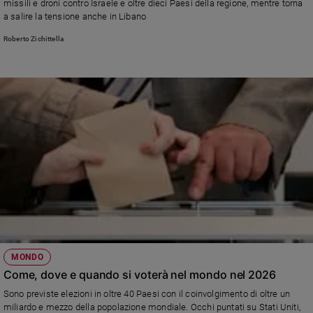
missili e droni contro Israele e oltre dieci Paesi della regione, mentre torna
e
a salire la tensione anche in Libano
giovani
Roberto Zichittella
Adolescenza
Bioetica
Vai
Riflessioni
Foto
Video
MONDO
Podcast
Come, dove e quando si voterà nel mondo nel 2026
Sono previste elezioni in oltre 40 Paesi con il coinvolgimento di oltre un
Privacy
miliardo e mezzo della popolazione mondiale. Occhi puntati su Stati Uniti,