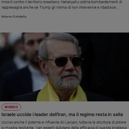
missili contro il territorio israeliano. Netanyahu ordina bombardamenti di
Ambiente
rappresaglia anche se Trump gli intima di non intervenire e ribadisce:
e
“Decido solo io”
Creato
Roberto Zichittella
Volontariato
Diritti
Aziende
di
valore
Caso
della
settimana
Migranti
Diversità
e
inclusione
Costume
MONDO
Israele uccide i leader dell’Iran, ma il regime resta in sella
Cultura
e
Ucciso anche il potente e influente Ali Larijani, tuttavia la struttura di potere
spettacoli
si mostra resiliente. Vari esperti dubitano della efficacia di questa strategia