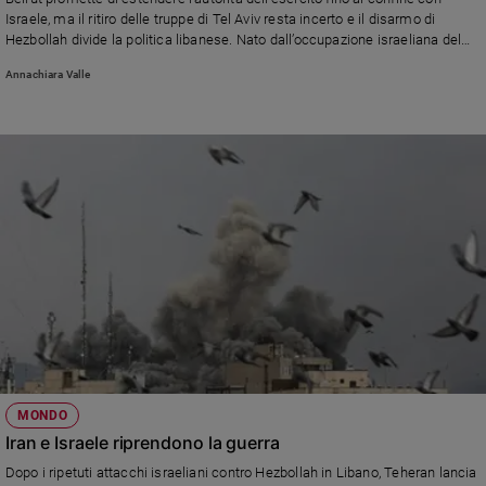
Chiesa
Israele, ma il ritiro delle truppe di Tel Aviv resta incerto e il disarmo di
Chiesa
Hezbollah divide la politica libanese. Nato dall’occupazione israeliana del
1982 e divenuto negli anni insieme partito, milizia e attore regionale
Annachiara Valle
sostenuto dall’Iran, il movimento sciita resta oggi il principale ostacolo — e
Fede
per parte dei libanesi anche una garanzia — sulla strada di una pace stabile.
e
spiritualità
Santi
Devozione
e
fede
Parola
del
giorno
Santo
del
giorno
MONDO
Società
Iran e Israele riprendono la guerra
e
valori
Dopo i ripetuti attacchi israeliani contro Hezbollah in Libano, Teheran lancia