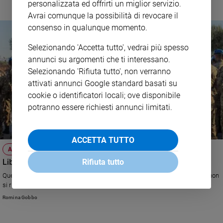
personalizzata ed offrirti un miglior servizio.
Avrai comunque la possibilità di revocare il
consenso in qualunque momento.
Selezionando 'Accetta tutto', vedrai più spesso
annunci su argomenti che ti interessano.
Selezionando 'Rifiuta tutto', non verranno
attivati annunci Google standard basati su
cookie o identificatori locali; ove disponibile
potranno essere richiesti annunci limitati.
ACCETTA TUTTO
ATTUALITÀ
Libano, dove la politica è acrobazia
Rifiuta tutto
Quelli dell'Isis a Nord, i palestinesi a Israele a Sud. In questa situazione, non
si riesce nemmeno a eleggere il Presidente...
Romina Gobbo